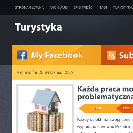
STRONA GŁÓWNA
ARCHIWUM
SPIS TREŚCI
TAGI
TURYSTYKA
Archive for 26 września, 2025
ADMIN
WRZ - 
Każdy obiekt ma swoją cenę i 
wypada uszanować Przedsięb