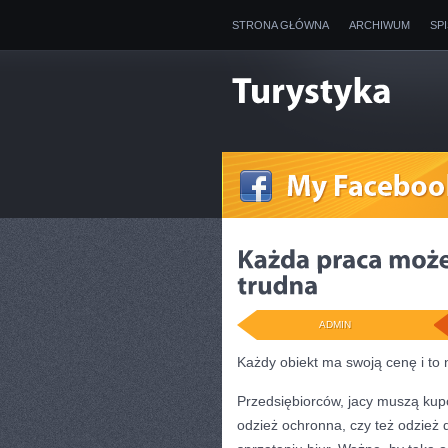
STRONA GŁÓWNA
ARCHIWUM
SP
ADMIN
Każdy obiekt ma swoją cenę i to
Przedsiębiorców, jacy muszą kupo
odzież ochronna, czy też odzież d