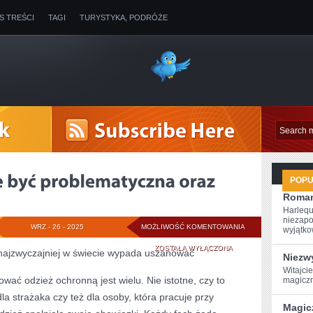
IS TREŚCI
TAGI
TURYSTYKA, PODRÓŻE
POP
Roman
Harlequ
niezapo
KAŻDA
WRZ - 26 - 2025
MOŻLIWOŚĆ KOMENTOWANIA
wyjątkow
PRACA
ZOSTAŁA WYŁĄCZONA
 najzwyczajniej w świecie wypada uszanować
Niezwy
MOŻE
Witajci
wać odzież ochronną jest wielu. Nie istotne, czy to
magiczn
BYĆ
la strażaka czy też dla osoby, która pracuje przy
Magic
PROBLEMATYCZNA