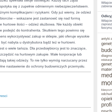
odzież spełniała swoje obowiązki. Każdy fach żąda
Witajcie
ż spotyka się z zupełnie odmiennym niebezpieczeństwem.
‍zabiera
ORAZ
żnymi komplikacjami i ryzykami. Gdy już wiemy, że odzież
TRUDNA
Odkryj
biorców – wskazane jest zastanowić się nad formą
Witajcie
e hurtowe ilości – odzież służbowa. Nie każdy obiekt
zaprasz
fascynuj
ie podejść do kontrahenta. Skutkiem tego powinno się
sens wykorzystywać zakup w sklepie, jaki oferuje wysokie
antyki
być nabyta u dystrybutora bądź też w hurtowni.
genet
st o wiele tańsza. Dla przedsiębiorcy jest to znaczące,
bud
zczędzić na hurtowym zakupie. Małe korporacje lub
diagno
ają takiej odzieży. To nie tylko wymóg narzucany przez
edukacja
genet
gólne nastawienie do ochrony budowniczych przemysłu.
mater
med
mot
klasycz
odchud
resci
opie
prof
psych