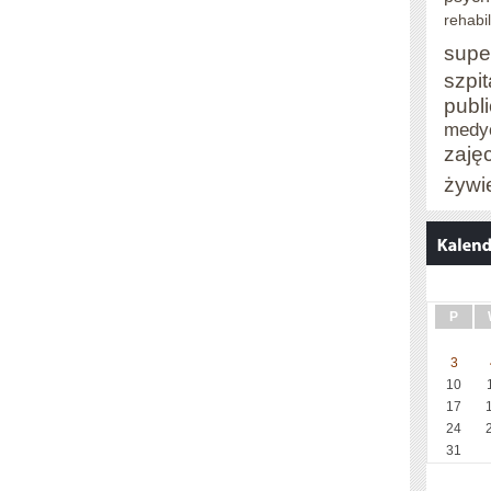
rehabil
supe
szpit
publ
medy
zaję
żywi
P
3
10
17
24
31