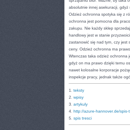
sprzątaniu biur. Ważne, by taka 
absolutnie innej asekuracji, gdy
Odzież ochronna spotyka się z ró
ochronna jest pomocna dla praco
zakupu. Nie każdy sklep sprzedaj
handlowy jest w stanie przyzwoic
zastanowić się nad tym, czy jest 
ceny. Odzież ochronna ma prawo 
Wtenczas taka odzież ochronna je
gdyż on ma prawo dzięki temu os
nawet kolosalne korporacje pożąd
inspekcje pracy, jednak także o
1.
teksty
2.
wpisy
3.
artykuly
4.
http://azure-hannover.de/spis-t
5.
spis tresci
CATEGORIES:
TURYSTYKA, PODRÓŻE