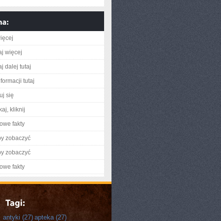
ięcej
aj więcej
j dalej tutaj
formacji tutaj
uj się
aj, kliknij
owe fakty
by zobaczyć
by zobaczyć
owe fakty
antyki
(27)
apteka
(27)