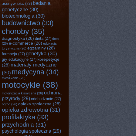
badania
asertywność
(27)
genetyczne
(30)
biotechnologia
(30)
budownictwo
(33)
choroby
(35)
diagnostyka
(28)
dieta
(27)
dom
e-commerce
(28)
(26)
edukacja
egzaminy
(28)
turystyczna
(26)
genetyka
(30)
farmacja
(27)
korepetycje
gry edukacyjne
(27)
materiały medyczne
(28)
medycyna
(34)
(30)
mieszkanie
(26)
motocykle
(38)
ochrona
motoryzacja klasyczna
(26)
przyrody
(29)
odchudzanie
(27)
opieka społeczna
(28)
ogród
(26)
opieka zdrowotna
(31)
profilaktyka
(33)
przychodnia
(31)
psychologia społeczna
(29)