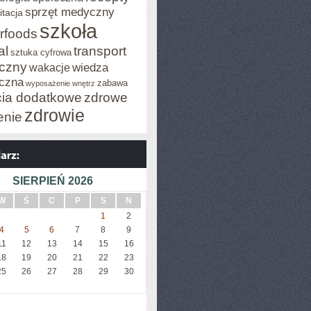
sprzęt medyczny
itacja
szkoła
rfoods
al
transport
sztuka cyfrowa
iczny
wiedza
wakacje
czna
zabawa
wyposażenie wnętrz
cia dodatkowe
zdrowe
zdrowie
enie
SIERPIEŃ 2026
W
Ś
C
P
S
N
1
2
4
5
6
7
8
9
11
12
13
14
15
16
18
19
20
21
22
23
25
26
27
28
29
30