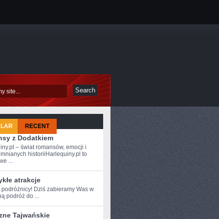
ULAR
RECENT
sy z Dodatkiem
iny.pl – świat romansów, emocji i
mnianych historiiHarlequiny.pl to
e ...
kłe atrakcje
e podróżnicy! Dziś zabieramy Was⁢ w
ą podróż do ...
zne Tajwańskie