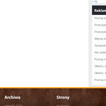
« lip
Poznaj w
Przeczyt
Przeczyta
Więcej in
Zarejestr
Nie zwlek
Poznaj n
Otwórz, 
Otwórz, 
Poznaj n
sierpień 2026
Archiwum