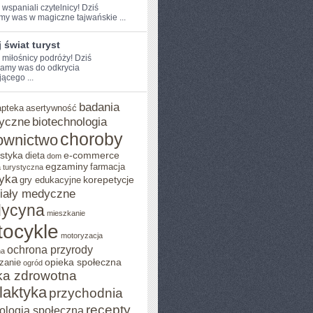
 ​wspaniali czytelnicy! Dziś
my was‍ w ​magiczne tajwańskie ...
 świat turyst
 miłośnicy podróży! Dziś⁢
amy ⁢was do ​odkrycia
ącego ...
badania
apteka
asertywność
yczne
biotechnologia
choroby
ownictwo
styka
e-commerce
dieta
dom
egzaminy
farmacja
 turystyczna
yka
korepetycje
gry edukacyjne
iały medyczne
ycyna
mieszkanie
ocykle
motoryzacja
ochrona przyrody
na
opieka społeczna
zanie
ogród
ka zdrowotna
ilaktyka
przychodnia
recepty
ologia społeczna