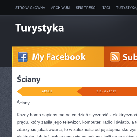
STRONA GŁÓWNA
ARCHIWUM
SPIS TREŚCI
TAGI
TURYSTYKA
ADMIN
SIE - 6 - 2025
Ściany
Każdy homo sapiens ma na co dzień styczność z elektrycznośc
prądu, który zasila jego telewizor, komputer, radio i światło, a 
zdarzy się jakaś awaria, to w zależności od jej stopnia skorzy
elektryka, lub też wybierzemy się na zakupy, jeśli na przykład