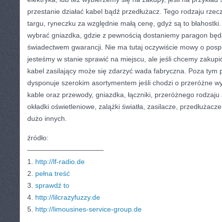
przestanie działać kabel bądź przedłużacz. Tego rodzaju rzec
targu, ryneczku za względnie małą cenę, gdyż są to błahostki.
wybrać gniazdka, gdzie z pewnością dostaniemy paragon będ
świadectwem gwarancji. Nie ma tutaj oczywiście mowy o pospo
jesteśmy w stanie sprawić na miejscu, ale jeśli chcemy zakupić
kabel zasilający może się zdarzyć wada fabryczna. Poza tym 
dysponuje szerokim asortymentem jeśli chodzi o przeróżne w
kable oraz przewody, gniazdka, łączniki, przeróżnego rodzaju 
okładki oświetleniowe, zalążki światła, zasilacze, przedłużac
dużo innych.
źródło:
———————————
1.
http://lf-radio.de
2.
pełna treść
3.
sprawdź to
4.
http://lilcrazyfuzzy.de
5.
http://limousines-service-group.de