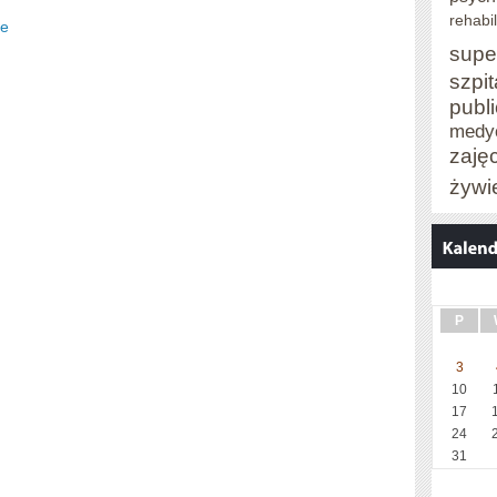
rehabil
de
supe
szpit
publ
medy
zaję
żywi
P
3
10
17
24
31