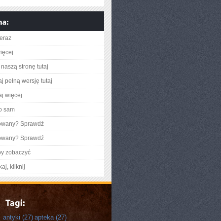
teraz
ięcej
naszą stronę tutaj
j pełną wersję tutaj
aj więcej
o sam
gowany? Sprawdź
gowany? Sprawdź
by zobaczyć
aj, kliknij
antyki
(27)
apteka
(27)