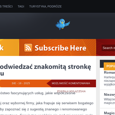
IS TREŚCI
TAGI
TURYSTYKA, PODRÓŻE
POP
Roman
Harlequ
niezapo
POŻĄDANE
SIE - 16 - 2025
MOŻLIWOŚĆ KOMENTOWANIA
wyjątkow
BYŁOBY
ZOSTAŁA WYŁĄCZONA
stwo fascynujących usług, jakie współcześnie
Niezwy
ODWIEDZAĆ
Witajci
j oraz wybornej firmy, jaka frapuje się serwisem bogatego
magiczn
ZNAKOMITĄ
oby zapoznać się z sugestią znanego i renomowanego
Magic
STRONKĘ