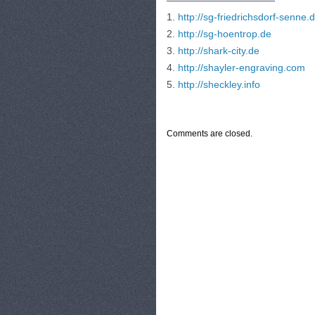
———————————
1.
http://sg-friedrichsdorf-senne.
2.
http://sg-hoentrop.de
3.
http://shark-city.de
4.
http://shayler-engraving.com
5.
http://sheckley.info
CATEGORIES:
TURYSTYKA, PODRÓŻE
Comments are closed.