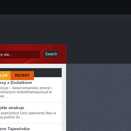
ULAR
RECENT
sy z Dodatkiem
iny.pl – świat romansów, emocji i
mnianych historiiHarlequiny.pl to
e ...
kłe atrakcje
e podróżnicy! Dziś zabieramy Was⁢ w
ą podróż do ...
zne Tajwańskie