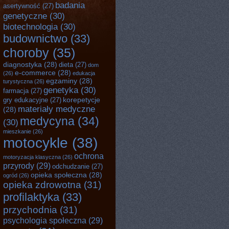
badania
asertywność
(27)
genetyczne
(30)
biotechnologia
(30)
budownictwo
(33)
choroby
(35)
diagnostyka
(28)
dieta
(27)
dom
e-commerce
(28)
(26)
edukacja
egzaminy
(28)
turystyczna
(26)
genetyka
(30)
farmacja
(27)
korepetycje
gry edukacyjne
(27)
materiały medyczne
(28)
medycyna
(34)
(30)
mieszkanie
(26)
motocykle
(38)
ochrona
motoryzacja klasyczna
(26)
przyrody
(29)
odchudzanie
(27)
opieka społeczna
(28)
ogród
(26)
opieka zdrowotna
(31)
profilaktyka
(33)
przychodnia
(31)
psychologia społeczna
(29)