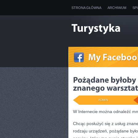
STRONA GŁÓWNA
ARCHIWUM
SP
ADMIN
W Internecie można odnaleźć mnó
Chcąc posłużyć się z usług znane
rodzaju urządzeń, pożądane był