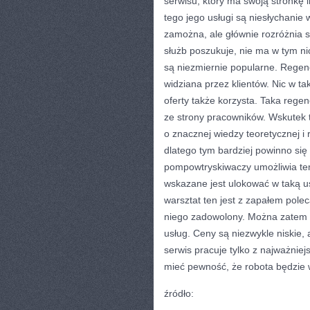
serwisu, który ma swoją stronkę 
tego jego usługi są niesłychanie 
zamożna, ale głównie rozróżnia s
służb poszukuje, nie ma w tym ni
są niezmiernie popularne. Regen
widziana przez klientów. Nic w t
oferty także korzysta. Taka rege
ze strony pracowników. Wskutek 
o znacznej wiedzy teoretycznej i r
dlatego tym bardziej powinno się
pompowtryskiwaczy umożliwia te
wskazane jest ulokować w taką us
warsztat ten jest z zapałem pol
niego zadowolony. Można zatem l
usług. Ceny są niezwykle niskie,
serwis pracuje tylko z najważnie
mieć pewność, że robota będzie 
źródło: