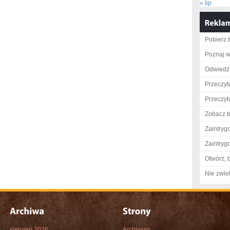
« lip
Pobierz 
Poznaj w
Odwiedź 
Przeczyta
Przeczyt
Zobacz t
Zaintry
Zaintry
Otwórz, 
Nie zwlek
sierpień 2026
Archiwum