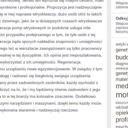
internetową. Serwis ten wyróżnia się małymi cenami, mało
Witajcie
wyrobione i profesjonalne. Propozycja jest nadzwyczajnie
‍zabiera
ZNANEGO
ię w niej naprawa wtryskiwaczy. dużo osób otóż to takich
WARSZTATU
Odkryj
c dziwnego, jako że w dzisiejszych czasach wtryskiwacze
Witajcie
eracja pomp wtryskowych to podobnie usługa mile
zaprasz
fascynuj
akim przypadku podejrzanego w tym, że tyle osób z tej
neracja żąda sporych nakładów znajomości i umiejętności
antyki
tego też w warsztacie zaangażowani są tylko pracownicy
genet
ealnej w tej dyscyplinie. Ich opinia jest nieposzlakowana,
bud
 wykorzystać z ich umiejętności. Regeneracja
diagno
mu urządzeniu nowe egzystencjowanie. W związku z tym
edukacja
genet
ługę i radować się biegłością swojego urządzenia.
mater
ecany przez zadowolonych osobników, każdy wychodzi z
med
iczyć na to, że i my będziemy równie zadowoleni z jego
mot
 a to w tej branży ma kolosalne znaczenie. Dodatkowo
jszymi narzędziami i maszynami, dzięki temu każdy może
klasycz
odchud
wykonana starannie i nadzwyczaj rzeczowo.
opie
prof
psych