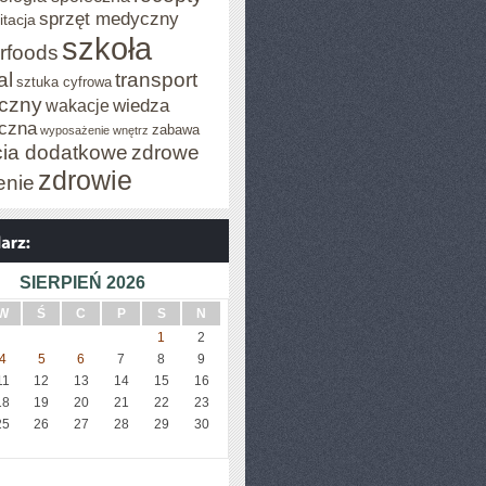
sprzęt medyczny
itacja
szkoła
rfoods
al
transport
sztuka cyfrowa
iczny
wiedza
wakacje
czna
zabawa
wyposażenie wnętrz
cia dodatkowe
zdrowe
zdrowie
enie
SIERPIEŃ 2026
W
Ś
C
P
S
N
1
2
4
5
6
7
8
9
11
12
13
14
15
16
18
19
20
21
22
23
25
26
27
28
29
30