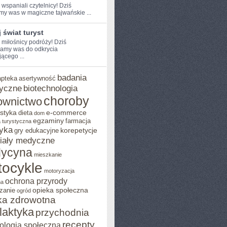
 ​wspaniali czytelnicy! Dziś
my was‍ w ​magiczne tajwańskie ...
 świat turyst
 miłośnicy podróży! Dziś⁢
amy ⁢was do ​odkrycia
ącego ...
badania
apteka
asertywność
yczne
biotechnologia
choroby
ownictwo
styka
e-commerce
dieta
dom
egzaminy
farmacja
 turystyczna
yka
korepetycje
gry edukacyjne
iały medyczne
ycyna
mieszkanie
ocykle
motoryzacja
ochrona przyrody
na
opieka społeczna
zanie
ogród
ka zdrowotna
ilaktyka
przychodnia
recepty
ologia społeczna