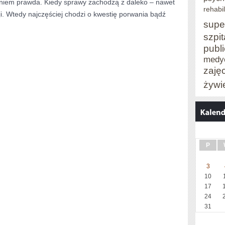
aniem prawda. Kiedy sprawy zachodzą z daleko – nawet
rehabil
cji. Wtedy najczęściej chodzi o kwestię porwania bądź
supe
szpit
publ
medy
zaję
żywi
P
3
10
17
24
31