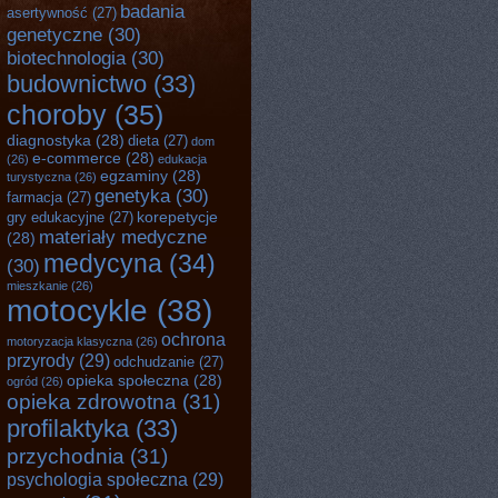
badania
asertywność
(27)
genetyczne
(30)
biotechnologia
(30)
budownictwo
(33)
choroby
(35)
diagnostyka
(28)
dieta
(27)
dom
e-commerce
(28)
(26)
edukacja
egzaminy
(28)
turystyczna
(26)
genetyka
(30)
farmacja
(27)
korepetycje
gry edukacyjne
(27)
materiały medyczne
(28)
medycyna
(34)
(30)
mieszkanie
(26)
motocykle
(38)
ochrona
motoryzacja klasyczna
(26)
przyrody
(29)
odchudzanie
(27)
opieka społeczna
(28)
ogród
(26)
opieka zdrowotna
(31)
profilaktyka
(33)
przychodnia
(31)
psychologia społeczna
(29)