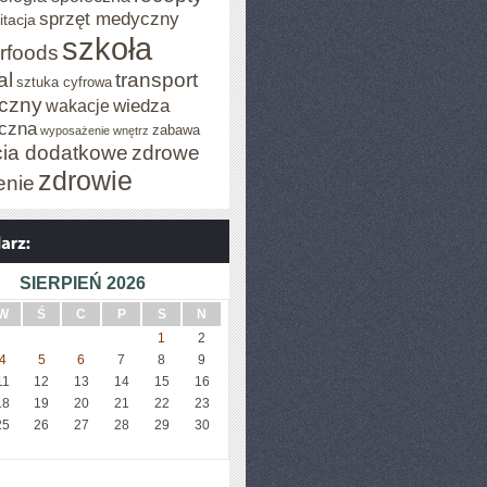
sprzęt medyczny
itacja
szkoła
rfoods
al
transport
sztuka cyfrowa
iczny
wiedza
wakacje
czna
zabawa
wyposażenie wnętrz
cia dodatkowe
zdrowe
zdrowie
enie
SIERPIEŃ 2026
W
Ś
C
P
S
N
1
2
4
5
6
7
8
9
11
12
13
14
15
16
18
19
20
21
22
23
25
26
27
28
29
30