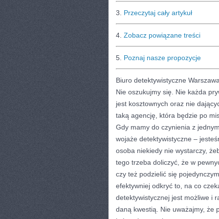
3.
Przeczytaj cały artykuł
4.
Zobacz powiązane treści
5.
Poznaj nasze propozycje
Biuro detektywistyczne Warszaw
Nie oszukujmy się. Nie każda pry
jest kosztownych oraz nie dający
taką agencję, która będzie po m
Gdy mamy do czynienia z jednym
wojaże detektywistyczne – jeste
osoba niekiedy nie wystarczy, żeb
tego trzeba doliczyć, że w pewn
czy też podzielić się pojedynczy
efektywniej odkryć to, na co cze
detektywistycznej jest możliwe i 
daną kwestią. Nie uważajmy, że po