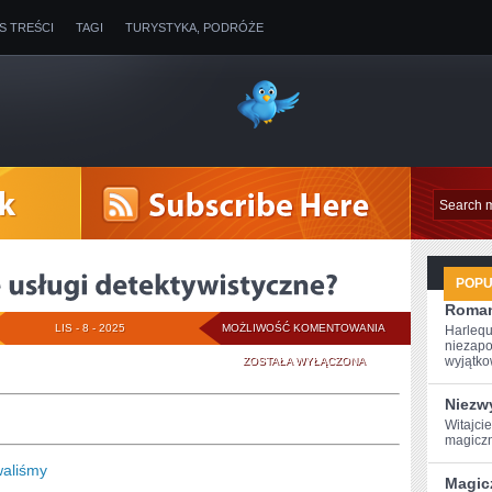
IS TREŚCI
TAGI
TURYSTYKA, PODRÓŻE
POP
Roman
PO
LIS - 8 - 2025
MOŻLIWOŚĆ KOMENTOWANIA
Harlequ
niezapo
CO
wyjątkow
ZOSTAŁA WYŁĄCZONA
UŻYTKUJE
Niezwy
Witajci
SIĘ
magiczn
USŁUGI
waliśmy
Magic
DETEKTYWISTYCZ