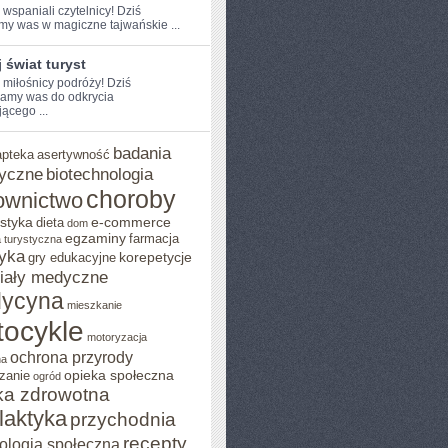
 ​wspaniali czytelnicy! Dziś
my was‍ w ​magiczne tajwańskie ...
 świat turyst
 miłośnicy podróży! Dziś⁢
amy ⁢was do ​odkrycia
ącego ...
badania
apteka
asertywność
yczne
biotechnologia
choroby
ownictwo
styka
e-commerce
dieta
dom
egzaminy
farmacja
 turystyczna
yka
korepetycje
gry edukacyjne
iały medyczne
ycyna
mieszkanie
ocykle
motoryzacja
ochrona przyrody
na
opieka społeczna
zanie
ogród
ka zdrowotna
ilaktyka
przychodnia
recepty
ologia społeczna