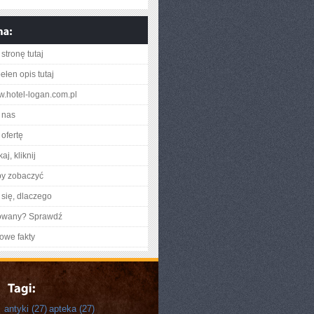
stronę tutaj
ełen opis tutaj
ww.hotel-logan.com.pl
 nas
ofertę
aj, kliknij
by zobaczyć
się, dlaczego
gowany? Sprawdź
owe fakty
antyki
(27)
apteka
(27)