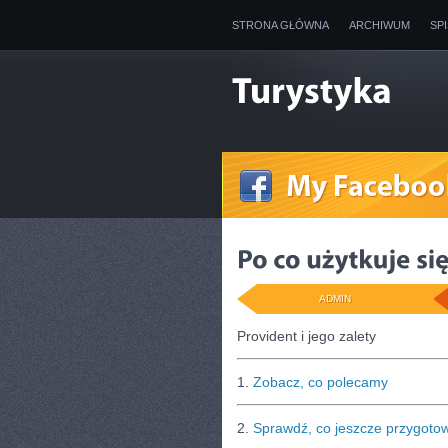
STRONA GŁÓWNA
ARCHIWUM
SP
ADMIN
Provident i jego zalety
1.
Zobacz, co polecamy
2.
Sprawdź, co jeszcze przygoto