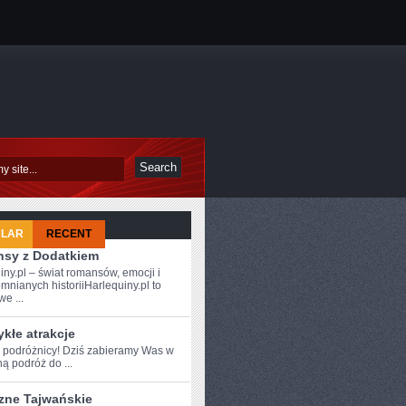
ULAR
RECENT
sy z Dodatkiem
iny.pl – świat romansów, emocji i
mnianych historiiHarlequiny.pl to
e ...
kłe atrakcje
e podróżnicy! Dziś zabieramy Was⁢ w
ą podróż do ...
zne Tajwańskie
NE?