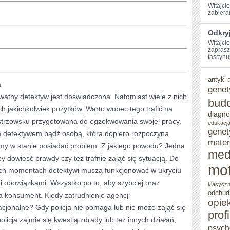
Witajcie
‍zabiera
Odkryj
Witajcie
zaprasz
fascynuj
antyki
a
genet
watny detektyw jest doświadczona. Natomiast wiele z nich
bud
ch jakichkolwiek pożytków. Warto wobec tego trafić na
diagno
istrzowsku przygotowana do egzekwowania swojej pracy.
edukacja
genet
 detektywem bądź osobą, która dopiero rozpoczyna
mater
śmy w stanie posiadać problem. Z jakiego powodu? Jedna
med
y dowieść prawdy czy też trafnie zająć się sytuacją. Do
mot
ych momentach detektywi muszą funkcjonować w ukryciu
mi obowiązkami. Wszystko po to, aby szybciej oraz
klasycz
odchud
ka konsument. Kiedy zatrudnienie agencji
opie
racjonalne? Gdy policja nie pomaga lub nie może zająć się
prof
licja zajmie się kwestią zdrady lub też innych działań,
psych