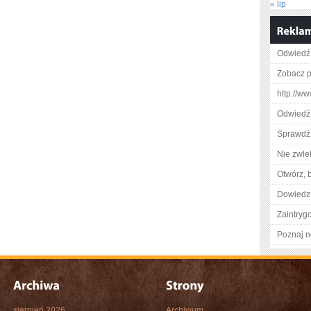
« lip
Odwiedź 
Zobacz p
http://w
Odwiedź
Sprawdź 
Nie zwlek
Otwórz, 
Dowiedz 
Zaintry
Poznaj n
sierpień 2026
Archiwum