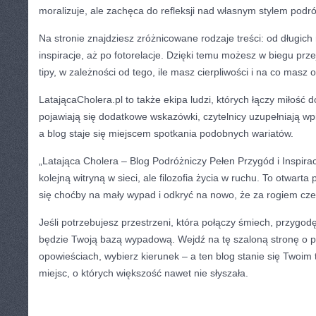
moralizuje, ale zachęca do refleksji nad własnym stylem podr
Na stronie znajdziesz zróżnicowane rodzaje treści: od długich 
inspiracje, aż po fotorelacje. Dzięki temu możesz w biegu prze
tipy, w zależności od tego, ile masz cierpliwości i na co masz 
LatającaCholera.pl to także ekipa ludzi, których łączy miłość
pojawiają się dodatkowe wskazówki, czytelnicy uzupełniają w
a blog staje się miejscem spotkania podobnych wariatów.
„Latająca Cholera – Blog Podróżniczy Pełen Przygód i Inspiracji
kolejną witryną w sieci, ale filozofia życia w ruchu. To otwart
się choćby na mały wypad i odkryć na nowo, że za rogiem cz
Jeśli potrzebujesz przestrzeni, która połączy śmiech, przygodę
będzie Twoją bazą wypadową. Wejdź na tę szaloną stronę o p
opowieściach, wybierz kierunek – a ten blog stanie się Twoi
miejsc, o których większość nawet nie słyszała.
CATEGORIES:
TURYSTYKA, PODRÓŻE