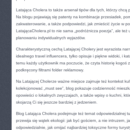
Latająca Cholera to także arsenał tipów dla tych, którzy chcą
Na blogu pojawiają się patenty na kombinacje przesiadek, po
zakwaterowanie, a także podpowiedzi, jak zmieścić życie w p
LatającaCholera.pl to nie sama „podróżnicza poezja”, ale też
planowaniu indywidualnych wyjazdów.
Charakterystyczną cechą Latającej Cholery jest wyrazista narr
idealnego travel influencera, tylko opisuje i piękne widoki, i ka
temu każdy użytkownik ma poczucie, że czyta historię kogoś z k
podkręcony filtrami folder reklamowy.
Na Latającej Cholerze ważne miejsce zajmuje też kontekst kul
kolekcjonować „must see”, blog pokazuje codzienność mieszk
opowieści o lokalnych zwyczajach, a także wpisy o kuchni, kt
skojarzą Ci się jeszcze bardziej z jedzeniem.
Blog Latająca Cholera podejmuje też temat odpowiedzialnej tu
przewija się wątek ekologii: jak być gościem, a nie intruzem, 
odpowiedzialnie, jak omijać najbardziej toksyczne formy turyst