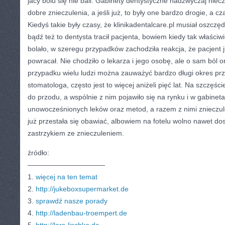
jacy bólu się nie bali. Gabinety dentystyczne nadzwyczaj nie
dobre znieczulenia, a jeśli już, to były one bardzo drogie, a 
Kiedyś takie były czasy, że klinikadentalcare.pl musiał oszczęd
bądź też to dentysta tracił pacjenta, bowiem kiedy tak właściwi
bolało, w szeregu przypadków zachodziła reakcja, że pacjent j
powracał. Nie chodziło o lekarza i jego osobę, ale o sam ból 
przypadku wielu ludzi można zauważyć bardzo długi okres pr
stomatologa, często jest to więcej aniżeli pięć lat. Na szczęśc
do przodu, a wspólnie z nim pojawiło się na rynku i w gabine
unowocześnionych leków oraz metod, a razem z nimi znieczul
już przestała się obawiać, albowiem na fotelu wolno nawet do
zastrzykiem ze znieczuleniem.
źródło:
———————————
1.
więcej na ten temat
2.
http://jukeboxsupermarket.de
3.
sprawdź nasze porady
4.
http://ladenbau-troempert.de