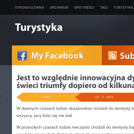
STRONA GŁÓWNA
ARCHIWUM
SPIS TREŚCI
TAGI
TURYSTYKA
ADMIN
LIP - 9 - 2025
W dawnych czasach ludzie okazjonalnie chodzili do dentysty bą
wszyscy, jacy bólu się nie bali
W przeszłych czasach ludzie nieczęsto chodzili do dentysty bąd