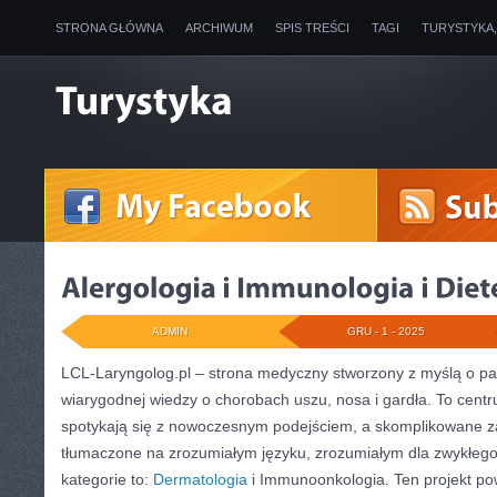
STRONA GŁÓWNA
ARCHIWUM
SPIS TREŚCI
TAGI
TURYSTYKA
ADMIN
GRU - 1 - 2025
LCL-Laryngolog.pl – strona medyczny stworzony z myślą o pac
wiarygodnej wiedzy o chorobach uszu, nosa i gardła. To cent
spotykają się z nowoczesnym podejściem, a skomplikowane 
tłumaczone na zrozumiałym języku, zrozumiałym dla zwykłego
kategorie to:
Dermatologia
i Immunoonkologia. Ten projekt po