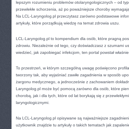
lepszym rozumieniu problemów otolaryngologicznych – od typo
przewlekłe schorzenia, aż po poważniejsze choroby wymagając
Na LCL-Laryngolog.pl przeczytasz zarówno podstawowe infor
artykuły, które porządkują wiedzę na temat zdrowia uszu.
LCL-Laryngolog.pl to kompendium dla osób, które pragną pos
zdrowiu. Niezależnie od tego, czy doświadczasz z szumami us
wiedzieć, jak zapobiegać infekcjom, ten portal powstał właśnie
To przestrzeń, w którym szczególną uwagę poświęcono profilak
tworzony tak, aby wyjaśniać zawiłe zagadnienia w sposób u
żargonu medycznego, a jednocześnie z zachowaniem dokładn
Laryngolog.pl może być pomocą zarówno dla osób, które pierw
chorobą, jak i dla tych, które od lat borykają się z przewlekły
laryngologicznymi.
Na LCL-Laryngolog.pl opisywane są najważniejsze zagadnieni
użytkownik znajdzie tu artykuły o takich tematach jak zapalen