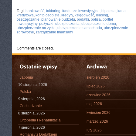
CATEGORIES:
TURYSTYKA, PODRÓŻE
Tagi:
bankowość
,
faktoring
,
fundusze inwestycyjne
,
hipoteka
,
karta
kredytowa
,
konto osobiste
,
kredyty
,
księgowość
,
leasing
,
oszczędzanie
,
planowanie budżetu
,
podatki
,
polisa
,
portfel
inwestycyjny
,
pożyczki
,
ubezpieczenia
,
ubezpieczenie domu
,
ubezpieczenie na życie
,
ubezpieczenie samochodu
,
ubezpieczenie
zdrowotne
,
zarządzanie finansami
Comments are closed.
Japonia
sierpień 2026
10 sierpnia, 2026
lipiec 2026
Polska
czerwiec 2026
9 sierpnia, 2026
maj 2026
Odchudzanie
kwiecień 2026
8 sierpnia, 2026
Ortopedia i Rehabilitacja
marzec 2026
7 sierpnia, 2026
luty 2026
Romansy z Dodatkiem