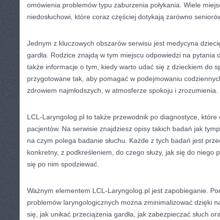
omówienia problemów typu zaburzenia połykania. Wiele miej
niedosłuchowi, które coraz częściej dotykają zarówno seniorów, 
Jednym z kluczowych obszarów serwisu jest medycyna dziecię
gardła. Rodzice znajdą w tym miejscu odpowiedzi na pytania do
także informacje o tym, kiedy warto udać się z dzieckiem do sp
przygotowane tak, aby pomagać w podejmowaniu codziennych
zdrowiem najmłodszych, w atmosferze spokoju i zrozumienia.
LCL-Laryngolog.pl to także przewodnik po diagnostyce, które 
pacjentów. Na serwisie znajdziesz opisy takich badań jak tym
na czym polega badanie słuchu. Każde z tych badań jest prz
konkretny, z podkreśleniem, do czego służy, jak się do niego
się po nim spodziewać.
Ważnym elementem LCL-Laryngolog.pl jest zapobieganie. Port
problemów laryngologicznych można zminimalizować dzięki 
się, jak unikać przeciążenia gardła, jak zabezpieczać słuch o