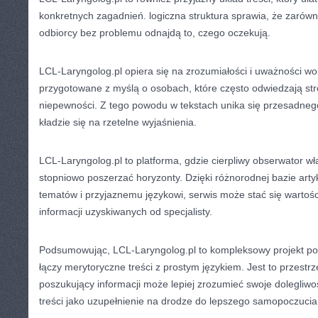
konkretnych zagadnień. logiczna struktura sprawia, że zarówno 
odbiorcy bez problemu odnajdą to, czego oczekują.
LCL-Laryngolog.pl opiera się na zrozumiałości i uważności wob
przygotowane z myślą o osobach, które często odwiedzają s
niepewności. Z tego powodu w tekstach unika się przesadneg
kładzie się na rzetelne wyjaśnienia.
LCL-Laryngolog.pl to platforma, gdzie cierpliwy obserwator 
stopniowo poszerzać horyzonty. Dzięki różnorodnej bazie arty
tematów i przyjaznemu językowi, serwis może stać się warto
informacji uzyskiwanych od specjalisty.
Podsumowując, LCL-Laryngolog.pl to kompleksowy projekt pośw
łączy merytoryczne treści z prostym językiem. Jest to przestr
poszukujący informacji może lepiej zrozumieć swoje dolegliwo
treści jako uzupełnienie na drodze do lepszego samopoczucia