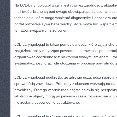
Na LCL-Laryngolog.pl ważna jest również zgodność z aktualn
możliwości brane są pod uwagę obowiązujące zalecenia, pos
technologie, które mogą wspierać diagnostykę i leczenie w oto
portal pozostaje żywą bazą wiedzy, która może być wsparciem
tematów związanych z zdrowiem.
LCL-Laryngolog.pl to także pomoc dla osób, które żyją z chor
znajdziesz opisy dotyczące powrotu do sprawności po operacj
organizować codzienność z niektórymi trwałymi zmianami. Por
systematyczności oraz rolę otoczenia w procesie powrotu do 
LCL-Laryngolog.pl podkreśla, że zdrowie uszu, nosa i gardła j
sprawnością zawodową. Problemy z słuchem wpływają na nau
psychiczny. Dlatego w artykułach często pojawia się perspekt
jak drobne objawy mogą po pewnym czasie rozwinąć się w powa
nie zostaną odpowiednio potraktowane.
LCL-Laryngolog.pl to również przyjazny układ treści, który uła