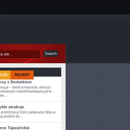
ULAR
RECENT
sy z Dodatkiem
iny.pl – świat romansów, emocji i
mnianych historiiHarlequiny.pl to
e ...
kłe atrakcje
e podróżnicy! Dziś zabieramy Was⁢ w
ą podróż do ...
zne Tajwańskie