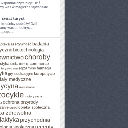
 ​wspaniali czytelnicy! Dziś
my was‍ w ​magiczne tajwańskie ...
 świat turyst
 miłośnicy podróży! Dziś⁢
amy ⁢was do ​odkrycia
ącego ...
badania
apteka
asertywność
yczne
biotechnologia
choroby
ownictwo
styka
e-commerce
dieta
dom
egzaminy
farmacja
 turystyczna
yka
korepetycje
gry edukacyjne
iały medyczne
ycyna
mieszkanie
ocykle
motoryzacja
ochrona przyrody
na
opieka społeczna
zanie
ogród
ka zdrowotna
ilaktyka
przychodnia
recepty
ologia społeczna