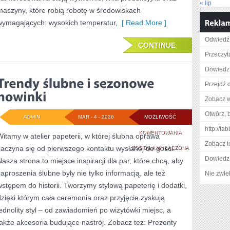
« lip
maszyny, które robią robotę w środowiskach
wymagających: wysokich temperatur,
[ Read More ]
Odwiedź 
CONTINUE
Przeczyta
Dowiedz 
Przejdź 
Zobacz w
Otwórz, 
ADMIN
MAR - 4 - 2026
MOŻLIWOŚĆ
http://t
TRENDY
KOMENTOWANIA
Witamy w atelier papeterii, w której ślubna oprawa
Zobacz t
zaczyna się od pierwszego kontaktu wysłanej do gości.
ŚLUBNE
ZOSTAŁA WYŁĄCZONA
Dowiedz 
Nasza strona to miejsce inspiracji dla par, które chcą, aby
I
zaproszenia ślubne były nie tylko informacją, ale też
Nie zwlek
SEZONOWE
wstępem do historii. Tworzymy stylową papeterię i dodatki,
NOWINKI
dzięki którym cała ceremonia oraz przyjęcie zyskują
jednolity styl – od zawiadomień po wizytówki miejsc, a
także akcesoria budujące nastrój. Zobacz też: Prezenty