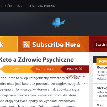
IS TREŚCI
TAGI
TURYSTYKA, PODRÓŻE
POP
Roman
ADMIN
MAR - 8 - 2026
MOŻLIWOŚĆ
Harlequ
niezapo
KETO
KOMENTOWANIA
FoodForce to sklep ketogeniczny stworzony dla osób,
wyjątkow
które chcą jeść keto bez poczucia, że ciągle z czegoś
A
ZOSTAŁA WYŁĄCZONA
Niezwy
rezygnują. To miejsce, w którym smak spotykają się z
ZDROWIE
Witajci
podejściem praktycznym: wybierasz produkty, które
magiczn
PSYCHICZNE
wspierają styl życia oparty na wysokotłuszczowych
Magic
rozwiązaniach, a jednocześnie pomagają utrzymać