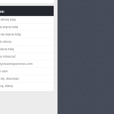
stronę tutaj
j więcej tutaj
się więcej tutaj
do strony
ięcej tutaj
by zobaczyć
abbycleaningservices.com
o sam
się, dlaczego
aj, kliknij