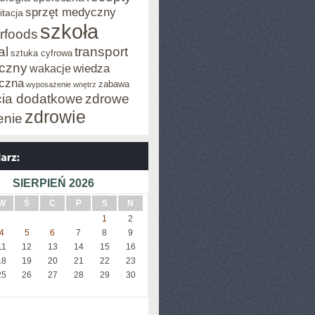
sprzęt medyczny
itacja
szkoła
rfoods
al
transport
sztuka cyfrowa
iczny
wiedza
wakacje
czna
zabawa
wyposażenie wnętrz
cia dodatkowe
zdrowe
zdrowie
enie
SIERPIEŃ 2026
W
Ś
C
P
S
N
1
2
4
5
6
7
8
9
11
12
13
14
15
16
18
19
20
21
22
23
25
26
27
28
29
30