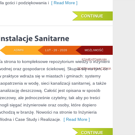
dla gości i podziękowania i
[ Read More ]
CONTINUE
ADMIN
LUT - 26 - 2026
MOŻLIWOŚĆ
INSTALACJE
KOMENTOWANIA
Ta strona to kompleksowe repozytorium wiedzy o inżynierii
wodnej oraz gospodarce ściekowej. Skupia się na tym, co
SANITARNE
ZOSTAŁA WYŁĄCZONA
w praktyce wdraża się w miastach i gminach: systemy
zaopatrzenia w wodę, sieci kanalizacji sanitarnej, a także
kanalizację deszczową. Całość jest opisana w sposób
rzeczowy, ale jednocześnie czytelny, tak aby po treści
mogli sięgać inżynierowie oraz osoby, które dopiero
wchodzą w branżę. Nowości na stronie to Inżynieria
Wodna i Case Study i Realizacje.
[ Read More ]
CONTINUE