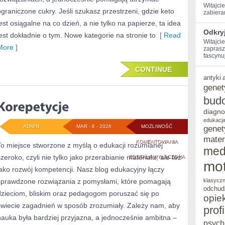
Witajcie
ograniczone cukry. Jeśli szukasz przestrzeni, gdzie keto
‍zabiera
jest osiągalne na co dzień, a nie tylko na papierze, ta idea
Odkryj
jest dokładnie o tym. Nowe kategorie na stronie to
[ Read
Witajcie
More ]
zaprasz
fascynuj
CONTINUE
antyki
genet
bud
diagno
edukacja
ADMIN
MAR - 8 - 2026
MOŻLIWOŚĆ
genet
mater
KOREPETYCJE
KOMENTOWANIA
To miejsce stworzone z myślą o edukacji rozumianej
med
szeroko, czyli nie tylko jako przerabianie materiału, ale też
ZOSTAŁA WYŁĄCZONA
mot
jako rozwój kompetencji. Nasz blog edukacyjny łączy
sprawdzone rozwiązania z pomysłami, które pomagają
klasycz
odchud
dzieciom, bliskim oraz pedagogom poruszać się po
opie
świecie zagadnień w sposób zrozumiały. Zależy nam, aby
prof
nauka była bardziej przyjazna, a jednocześnie ambitna –
psych