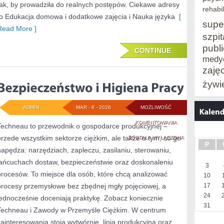
tak, by prowadziła do realnych postępów. Ciekawe adresy
rehabil
to Edukacja domowa i dodatkowe zajęcia i Nauka języka
[
supe
Read More ]
szpit
publ
CONTINUE
medy
zaję
żywi
ADMIN
MAR - 8 - 2026
MOŻLIWOŚĆ
BEZPIECZEŃSTWO
KOMENTOWANIA
Techneau to przewodnik o gospodarce produkcyjnej –
przede wszystkim sektorze ciężkim, ale także o tym, co go
I
ZOSTAŁA WYŁĄCZONA
P
napędza: narzędziach, zapleczu, zasilaniu, sterowaniu,
HIGIENA
łańcuchach dostaw, bezpieczeństwie oraz doskonaleniu
3
PRACY
procesów. To miejsce dla osób, które chcą analizować
10
procesy przemysłowe bez zbędnej mgły pojęciowej, a
17
24
jednocześnie doceniają praktykę. Zobacz koniecznie
31
Techneau i Zawody w Przemyśle Ciężkim. W centrum
zainteresowania stoją wytwórnie, linia produkcyjna oraz