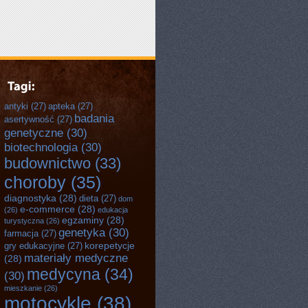
antyki
(27)
apteka
(27)
badania
asertywność
(27)
genetyczne
(30)
biotechnologia
(30)
budownictwo
(33)
choroby
(35)
diagnostyka
(28)
dieta
(27)
dom
e-commerce
(28)
(26)
edukacja
egzaminy
(28)
turystyczna
(26)
genetyka
(30)
farmacja
(27)
korepetycje
gry edukacyjne
(27)
materiały medyczne
(28)
medycyna
(34)
(30)
mieszkanie
(26)
motocykle
(38)