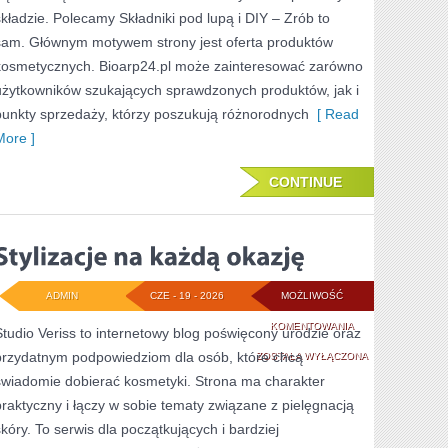
składzie. Polecamy Składniki pod lupą i DIY – Zrób to
sam. Głównym motywem strony jest oferta produktów
kosmetycznych. Bioarp24.pl może zainteresować zarówno
użytkowników szukających sprawdzonych produktów, jak i
punkty sprzedaży, którzy poszukują różnorodnych
[ Read
More ]
CONTINUE
ADMIN
CZE - 19 - 2026
MOŻLIWOŚĆ
STYLIZACJE
KOMENTOWANIA
Studio Veriss to internetowy blog poświęcony urodzie oraz
przydatnym podpowiedziom dla osób, które chcą
NA
ZOSTAŁA WYŁĄCZONA
świadomie dobierać kosmetyki. Strona ma charakter
KAŻDĄ
praktyczny i łączy w sobie tematy związane z pielęgnacją
OKAZJĘ
skóry. To serwis dla początkujących i bardziej