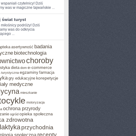
 ​wspaniali czytelnicy! Dziś
my was‍ w ​magiczne tajwańskie ...
 świat turyst
 miłośnicy podróży! Dziś⁢
amy ⁢was do ​odkrycia
ącego ...
badania
apteka
asertywność
yczne
biotechnologia
choroby
ownictwo
styka
e-commerce
dieta
dom
egzaminy
farmacja
 turystyczna
yka
korepetycje
gry edukacyjne
iały medyczne
ycyna
mieszkanie
ocykle
motoryzacja
ochrona przyrody
na
opieka społeczna
zanie
ogród
ka zdrowotna
ilaktyka
przychodnia
recepty
ologia społeczna