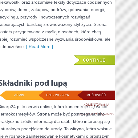
ciekawostki oraz zrozumiałe teksty dotyczące codziennych
wyborów, domu, zakupów, podróży, gotowania, energii,
recyklingu, przyrody i nowoczesnych rozwiązań
wspierających bardziej zrównoważony styl życia. Strona
została przygotowana z myślą o osobach, które chcą
lepiej rozumieć współczesne wyzwania środowiskowe, ale
jednocześnie
[ Read More ]
CONTINUE
ADMIN
CZE - 20 - 2026
MOŻLIWOŚĆ
SKŁADNIKI
KOMENTOWANIA
Bioarp24.pl to serwis online, która koncentruje się wokół
dermokosmetyków. Strona może być postrzegana jako
POD
ZOSTAŁA WYŁĄCZONA
praktyczne źródło informacji dla osób, które interesują się
LUPĄ
naturalnym podejściem do urody. To witryna, która wpisuje
się w rosnące zainteresowanie kosmetykami o prostszym