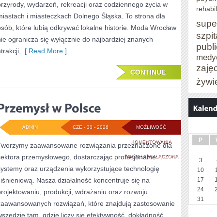
przyrody, wydarzeń, rekreacji oraz codziennego życia w
rehabil
miastach i miasteczkach Dolnego Śląska. To strona dla
supe
osób, które lubią odkrywać lokalne historie. Moda Wrocław
szpit
nie ogranicza się wyłącznie do najbardziej znanych
publ
trakcji,
[ Read More ]
medy
zaję
CONTINUE
żywi
ADMIN
CZE - 30 - 2026
MOŻLIWOŚĆ
P
PRZEMYSŁ
KOMENTOWANIA
Tworzymy zaawansowane rozwiązania przeznaczone dla
sektora przemysłowego, dostarczając profesjonalne
W
ZOSTAŁA WYŁĄCZONA
3
systemy oraz urządzenia wykorzystujące technologię
10
POLSCE
ciśnieniową. Nasza działalność koncentruje się na
17
24
projektowaniu, produkcji, wdrażaniu oraz rozwoju
31
zaawansowanych rozwiązań, które znajdują zastosowanie
wszędzie tam, gdzie liczy się efektywność, dokładność