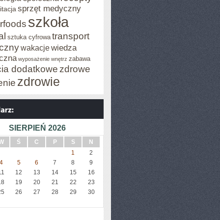
sprzęt medyczny
itacja
szkoła
rfoods
al
transport
sztuka cyfrowa
iczny
wiedza
wakacje
czna
zabawa
wyposażenie wnętrz
cia dodatkowe
zdrowe
zdrowie
enie
SIERPIEŃ 2026
W
Ś
C
P
S
N
1
2
4
5
6
7
8
9
11
12
13
14
15
16
18
19
20
21
22
23
25
26
27
28
29
30