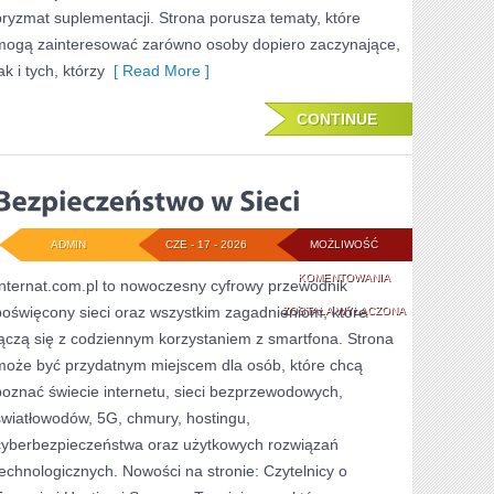
pryzmat suplementacji. Strona porusza tematy, które
mogą zainteresować zarówno osoby dopiero zaczynające,
ak i tych, którzy
[ Read More ]
CONTINUE
ADMIN
CZE - 17 - 2026
MOŻLIWOŚĆ
BEZPIECZEŃSTWO
KOMENTOWANIA
Internat.com.pl to nowoczesny cyfrowy przewodnik
poświęcony sieci oraz wszystkim zagadnieniom, które
W
ZOSTAŁA WYŁĄCZONA
łączą się z codziennym korzystaniem z smartfona. Strona
SIECI
może być przydatnym miejscem dla osób, które chcą
poznać świecie internetu, sieci bezprzewodowych,
światłowodów, 5G, chmury, hostingu,
cyberbezpieczeństwa oraz użytkowych rozwiązań
technologicznych. Nowości na stronie: Czytelnicy o