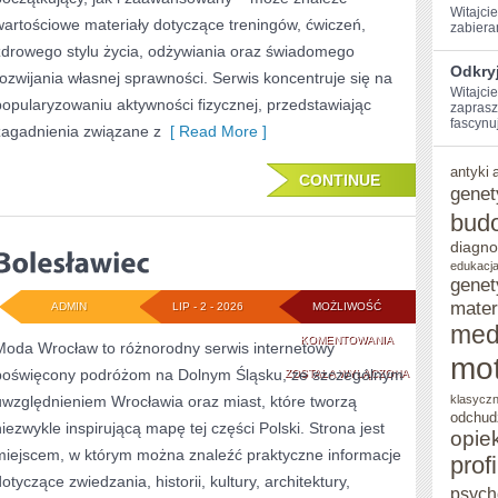
Witajcie
wartościowe materiały dotyczące treningów, ćwiczeń,
‍zabiera
zdrowego stylu życia, odżywiania oraz świadomego
Odkryj
rozwijania własnej sprawności. Serwis koncentruje się na
Witajcie
popularyzowaniu aktywności fizycznej, przedstawiając
zaprasz
fascynuj
zagadnienia związane z
[ Read More ]
antyki
CONTINUE
genet
bud
diagno
edukacja
genet
mater
ADMIN
LIP - 2 - 2026
MOŻLIWOŚĆ
med
BOLESŁAWIEC
KOMENTOWANIA
Moda Wrocław to różnorodny serwis internetowy
mot
poświęcony podróżom na Dolnym Śląsku, ze szczególnym
ZOSTAŁA WYŁĄCZONA
uwzględnieniem Wrocławia oraz miast, które tworzą
klasycz
odchud
niezwykle inspirującą mapę tej części Polski. Strona jest
opie
miejscem, w którym można znaleźć praktyczne informacje
prof
otyczące zwiedzania, historii, kultury, architektury,
psych