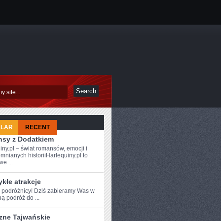
ULAR
RECENT
sy z Dodatkiem
iny.pl – świat romansów, emocji i
mnianych historiiHarlequiny.pl to
e ...
kłe atrakcje
e podróżnicy! Dziś zabieramy Was⁢ w
ą podróż do ...
zne Tajwańskie