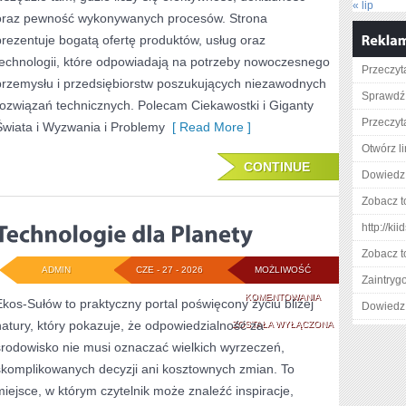
« lip
oraz pewność wykonywanych procesów. Strona
prezentuje bogatą ofertę produktów, usług oraz
technologii, które odpowiadają na potrzeby nowoczesnego
Przeczyt
przemysłu i przedsiębiorstw poszukujących niezawodnych
Sprawdź
rozwiązań technicznych. Polecam Ciekawostki i Giganty
Przeczyta
Świata i Wyzwania i Problemy
[ Read More ]
Otwórz l
CONTINUE
Dowiedz 
Zobacz t
http://ki
Zobacz t
ADMIN
CZE - 27 - 2026
MOŻLIWOŚĆ
Zaintry
TECHNOLOGIE
KOMENTOWANIA
Ekos-Sułów to praktyczny portal poświęcony życiu bliżej
Dowiedz 
natury, który pokazuje, że odpowiedzialność za
DLA
ZOSTAŁA WYŁĄCZONA
środowisko nie musi oznaczać wielkich wyrzeczeń,
PLANETY
skomplikowanych decyzji ani kosztownych zmian. To
miejsce, w którym czytelnik może znaleźć inspiracje,