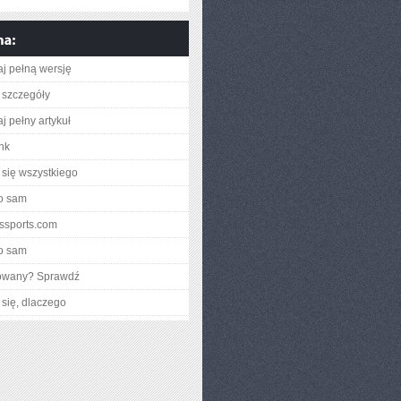
aj pełną wersję
 szczegóły
j pełny artykuł
ink
się wszystkiego
o sam
idssports.com
o sam
gowany? Sprawdź
się, dlaczego