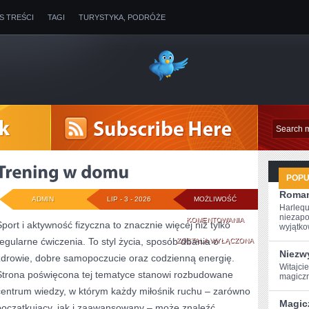
IS TREŚCI
TAGI
TURYSTYKA, PODRÓŻE
POP
Roman
ADMIN
LIP - 3 - 2026
MOŻLIWOŚĆ
Harlequ
niezapo
TRENING
KOMENTOWANIA
Sport i aktywność fizyczna to znacznie więcej niż tylko
wyjątkow
regularne ćwiczenia. To styl życia, sposób dbania o
W
ZOSTAŁA WYŁĄCZONA
Niezwy
zdrowie, dobre samopoczucie oraz codzienną energię.
DOMU
Witajci
Strona poświęcona tej tematyce stanowi rozbudowane
magiczn
centrum wiedzy, w którym każdy miłośnik ruchu – zarówno
Magic
początkujący, jak i zaawansowany – może znaleźć