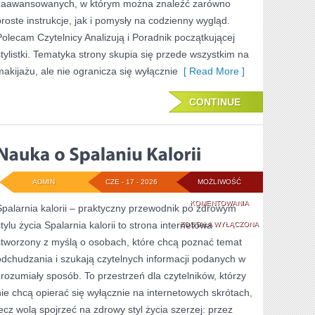
zaawansowanych, w którym można znaleźć zarówno
proste instrukcje, jak i pomysły na codzienny wygląd.
Polecam Czytelnicy Analizują i Poradnik początkującej
stylistki. Tematyka strony skupia się przede wszystkim na
makijażu, ale nie ogranicza się wyłącznie
[ Read More ]
CONTINUE
ADMIN
CZE - 17 - 2026
MOŻLIWOŚĆ
NAUKA
KOMENTOWANIA
Spalarnia kalorii – praktyczny przewodnik po zdrowym
stylu życia Spalarnia kalorii to strona internetowa
O
ZOSTAŁA WYŁĄCZONA
stworzony z myślą o osobach, które chcą poznać temat
SPALANIU
odchudzania i szukają czytelnych informacji podanych w
KALORII
zrozumiały sposób. To przestrzeń dla czytelników, którzy
nie chcą opierać się wyłącznie na internetowych skrótach,
lecz wolą spojrzeć na zdrowy styl życia szerzej: przez