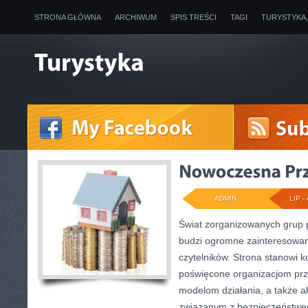
STRONA GŁÓWNA
ARCHIWUM
SPIS TREŚCI
TAGI
TURYSTYKA
ADMIN
LIP - 
Świat zorganizowanych grup p
budzi ogromne zainteresowani
czytelników. Strona stanowi
poświęcone organizacjom prze
modelom działania, a także 
związanym z bezpieczeństwem