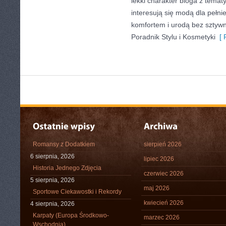
lekki charakter bloga z temat
interesują się modą dla pełn
komfortem i urodą bez szty
Poradnik Stylu i Kosmetyki
[ 
Romansy z Dodatkiem
sierpień 2026
6 sierpnia, 2026
lipiec 2026
Historia Jednego Zdjęcia
czerwiec 2026
5 sierpnia, 2026
maj 2026
Sportowe Ciekawostki i Rekordy
kwiecień 2026
4 sierpnia, 2026
Karpaty (Europa Środkowo-
marzec 2026
Wschodnia)