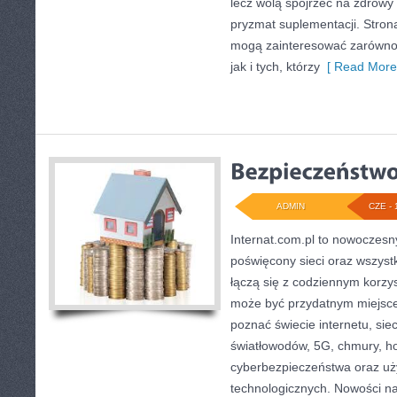
lecz wolą spojrzeć na zdrowy s
pryzmat suplementacji. Stron
mogą zainteresować zarówno 
jak i tych, którzy
[ Read More
ADMIN
CZE - 
Internat.com.pl to nowoczesn
poświęcony sieci oraz wszyst
łączą się z codziennym korzy
może być przydatnym miejsce
poznać świecie internetu, si
światłowodów, 5G, chmury, ho
cyberbezpieczeństwa oraz uż
technologicznych. Nowości na 