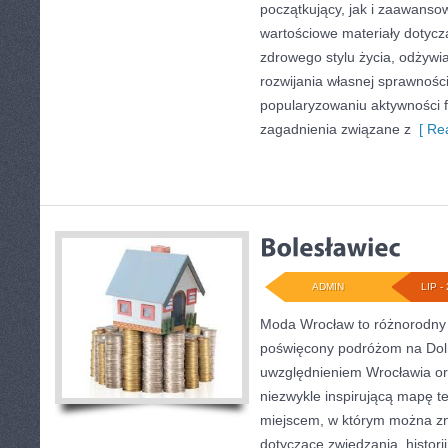
początkujący, jak i zaawans
wartościowe materiały dotycz
zdrowego stylu życia, odżyw
rozwijania własnej sprawności
popularyzowaniu aktywności f
zagadnienia związane z
[ Rea
ADMIN
LIP - 
Moda Wrocław to różnorodny 
poświęcony podróżom na Dol
uwzględnieniem Wrocławia ora
niezwykle inspirującą mapę tej
miejscem, w którym można zn
dotyczące zwiedzania, historii,