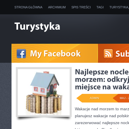
STRONA GŁÓWNA
ARCHIWUM
SPIS TREŚCI
TAGI
TURYSTYKA
ADMIN
MAJ - 
Wakacje nad morzem to marzen
planujesz wakacje nad polsk
zarezerwować najlepsze nocleg