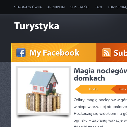
STRONA GŁÓWNA
ARCHIWUM
SPIS TREŚCI
TAGI
TURYSTYKA
ADMIN
KWI - 
Odkryj magię noclegów w góra
w niepowtarzalnej atmosferze 
Rozkoszuj się widokiem na gó
ognisku – zaplanuj wakacje w