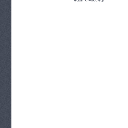
#domki #noclegi