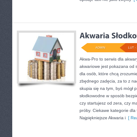
ADMIN
LUT - 
Akwa-Pro to serwis dla akwar
akwariowe jest pokazana od s
dla osób, które chcą zrozumi
zbędnego zadęcia, za to z na
skupia się na tym, byś mógł 
słodkowodne w sposób bezpie
czy startujesz od zera, czy m
próby. Ciekawe kategorie dla w
Najpiękniejsze Akwaria i
[ Rea