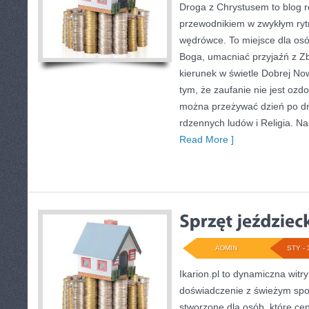
Droga z Chrystusem to blog re
przewodnikiem w zwykłym ryt
wędrówce. To miejsce dla osó
Boga, umacniać przyjaźń z Z
kierunek w świetle Dobrej Now
tym, że zaufanie nie jest ozdo
można przeżywać dzień po dni
rdzennych ludów i Religia. Na
Read More ]
ADMIN
STY - 
Ikarion.pl to dynamiczna witr
doświadczenie z świeżym spo
stworzone dla osób, które cen