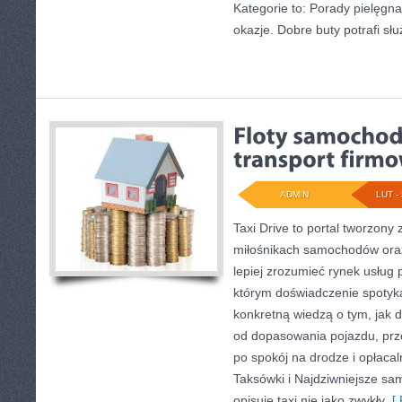
Kategorie to: Porady pielęgna
okazje. Dobre buty potrafi słu
ADMIN
LUT - 
Taxi Drive to portal tworzony
miłośnikach samochodów oraz
lepiej zrozumieć rynek usług 
którym doświadczenie spotyka 
konkretną wiedzą o tym, jak 
od dopasowania pojazdu, prz
po spokój na drodze i opłaca
Taksówki i Najdziwniejsze sa
opisuje taxi nie jako zwykły
[ 