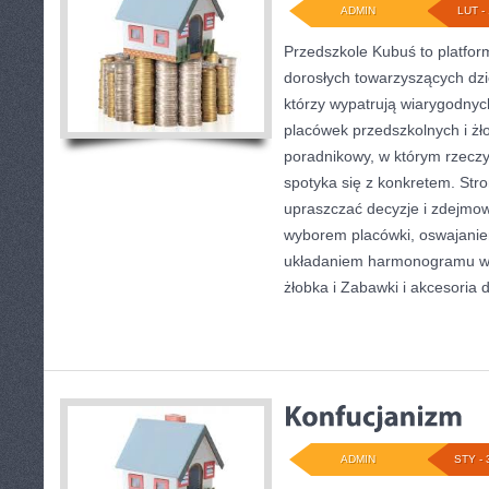
ADMIN
LUT - 
Przedszkole Kubuś to platfor
dorosłych towarzyszących dzi
którzy wypatrują wiarygodnyc
placówek przedszkolnych i żł
poradnikowy, w którym rzeczy
spotyka się z konkretem. Stro
upraszczać decyzje i zdejmow
wyborem placówki, oswajaniem
układaniem harmonogramu w 
żłobka i Zabawki i akcesoria d
ADMIN
STY - 