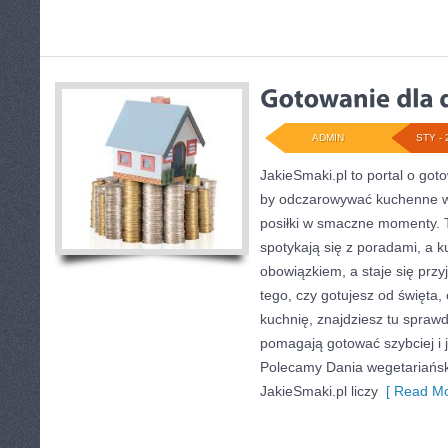
ADMIN
STY - 
JakieSmaki.pl to portal o goto
by odczarowywać kuchenne w
posiłki w smaczne momenty. T
spotykają się z poradami, a k
obowiązkiem, a staje się przy
tego, czy gotujesz od święta,
kuchnię, znajdziesz tu spraw
pomagają gotować szybciej i 
Polecamy Dania wegetariański
JakieSmaki.pl liczy
[ Read Mo