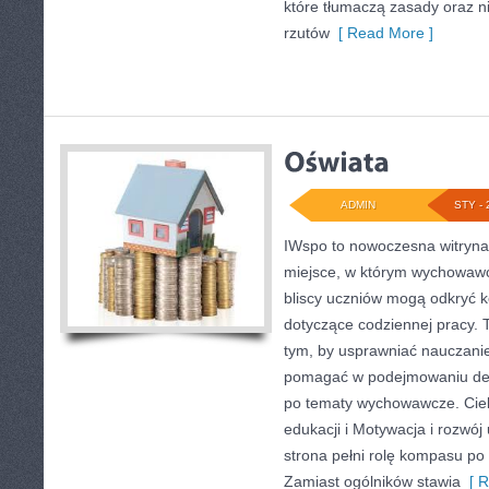
które tłumaczą zasady oraz n
rzutów
[ Read More ]
ADMIN
STY - 
IWspo to nowoczesna witryna
miejsce, w którym wychowawcy
bliscy uczniów mogą odkryć 
dotyczące codziennej pracy. 
tym, by usprawniać nauczanie
pomagać w podejmowaniu dec
po tematy wychowawcze. Ciek
edukacji i Motywacja i rozwój
strona pełni rolę kompasu po 
Zamiast ogólników stawia
[ R