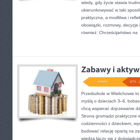
wtedy, gdy życie stawia trudno
ukierunkowywać w taki sposó
praktyczna, a modlitwa i refl
obowiązki, rozmowy, decyzje i
również: Chrześcijaństwo na
[
ADMIN
STY - 
Przedszkole w Wielichowie to p
myślą o dzieciach 3–6, bobasa
chcą wspierać dojrzewanie d
Strona gromadzi praktyczne 
codzienności z dzieckiem, wy
budować relację opartą na za
wiedza łączy się z doświadcze