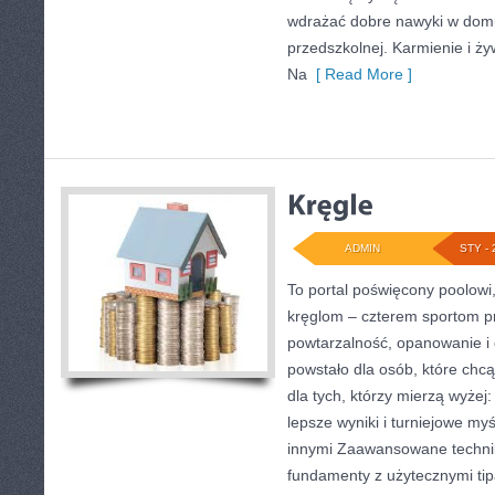
wdrażać dobre nawyki w dom
przedszkolnej. Karmienie i żyw
Na
[ Read More ]
ADMIN
STY - 
To portal poświęcony poolowi
kręglom – czterem sportom pre
powtarzalność, opanowanie i 
powstało dla osób, które chcą
dla tych, którzy mierzą wyże
lepsze wyniki i turniejowe m
innymi Zaawansowane techniki
fundamenty z użytecznymi tipa