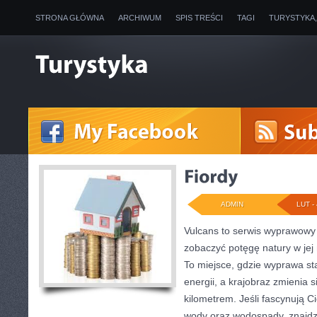
STRONA GŁÓWNA
ARCHIWUM
SPIS TREŚCI
TAGI
TURYSTYKA
ADMIN
LUT - 
Vulcans to serwis wyprawowy 
zobaczyć potęgę natury w jej 
To miejsce, gdzie wyprawa sta
energii, a krajobraz zmienia 
kilometrem. Jeśli fascynują C
wody oraz wodospady, znajdz