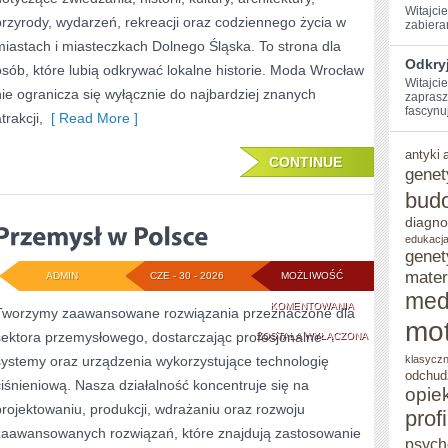
Witajcie
przyrody, wydarzeń, rekreacji oraz codziennego życia w
‍zabiera
miastach i miasteczkach Dolnego Śląska. To strona dla
Odkryj
osób, które lubią odkrywać lokalne historie. Moda Wrocław
Witajcie
nie ogranicza się wyłącznie do najbardziej znanych
zaprasz
fascynuj
trakcji,
[ Read More ]
antyki
CONTINUE
genet
bud
diagno
edukacja
genet
mater
ADMIN
CZE - 30 - 2026
MOŻLIWOŚĆ
med
PRZEMYSŁ
KOMENTOWANIA
Tworzymy zaawansowane rozwiązania przeznaczone dla
mot
sektora przemysłowego, dostarczając profesjonalne
W
ZOSTAŁA WYŁĄCZONA
systemy oraz urządzenia wykorzystujące technologię
klasycz
POLSCE
odchud
ciśnieniową. Nasza działalność koncentruje się na
opie
projektowaniu, produkcji, wdrażaniu oraz rozwoju
prof
zaawansowanych rozwiązań, które znajdują zastosowanie
psych