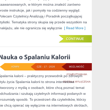
zaawansowanych, w którym można znaleźć zarówno
proste instrukcje, jak i pomysły na codzienny wygląd.
Polecam Czytelnicy Analizują i Poradnik początkującej
stylistki. Tematyka strony skupia się przede wszystkim na
makijażu, ale nie ogranicza się wyłącznie
[ Read More ]
CONTINUE
ADMIN
CZE - 17 - 2026
MOŻLIWOŚĆ
NAUKA
KOMENTOWANIA
Spalarnia kalorii – praktyczny przewodnik po zdrowym
stylu życia Spalarnia kalorii to strona internetowa
O
ZOSTAŁA WYŁĄCZONA
stworzony z myślą o osobach, które chcą poznać temat
SPALANIU
odchudzania i szukają czytelnych informacji podanych w
KALORII
zrozumiały sposób. To przestrzeń dla czytelników, którzy
nie chcą opierać się wyłącznie na internetowych skrótach,