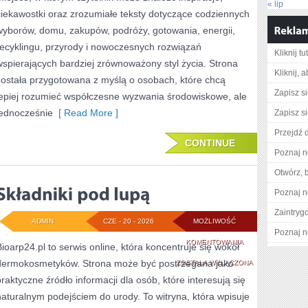
« lip
ciekawostki oraz zrozumiałe teksty dotyczące codziennych
wyborów, domu, zakupów, podróży, gotowania, energii,
recyklingu, przyrody i nowoczesnych rozwiązań
Kliknij t
wspierających bardziej zrównoważony styl życia. Strona
Kliknij, 
została przygotowana z myślą o osobach, które chcą
Zapisz s
lepiej rozumieć współczesne wyzwania środowiskowe, ale
jednocześnie
[ Read More ]
Zapisz s
Przejdź d
CONTINUE
Poznaj n
Otwórz, 
Poznaj n
Zaintry
ADMIN
CZE - 20 - 2026
MOŻLIWOŚĆ
Poznaj n
SKŁADNIKI
KOMENTOWANIA
Bioarp24.pl to serwis online, która koncentruje się wokół
dermokosmetyków. Strona może być postrzegana jako
POD
ZOSTAŁA WYŁĄCZONA
praktyczne źródło informacji dla osób, które interesują się
LUPĄ
naturalnym podejściem do urody. To witryna, która wpisuje