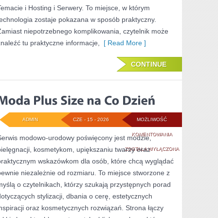
Temacie i Hosting i Serwery. To miejsce, w którym
technologia zostaje pokazana w sposób praktyczny.
Zamiast niepotrzebnego komplikowania, czytelnik może
znaleźć tu praktyczne informacje,
[ Read More ]
CONTINUE
ADMIN
CZE - 15 - 2026
MOŻLIWOŚĆ
MODA
KOMENTOWANIA
Serwis modowo-urodowy poświęcony jest modzie,
pielęgnacji, kosmetykom, upiększaniu twarzy oraz
PLUS
ZOSTAŁA WYŁĄCZONA
praktycznym wskazówkom dla osób, które chcą wyglądać
SIZE
pewnie niezależnie od rozmiaru. To miejsce stworzone z
NA
myślą o czytelnikach, którzy szukają przystępnych porad
CO
dotyczących stylizacji, dbania o cerę, estetycznych
inspiracji oraz kosmetycznych rozwiązań. Strona łączy
DZIEŃ