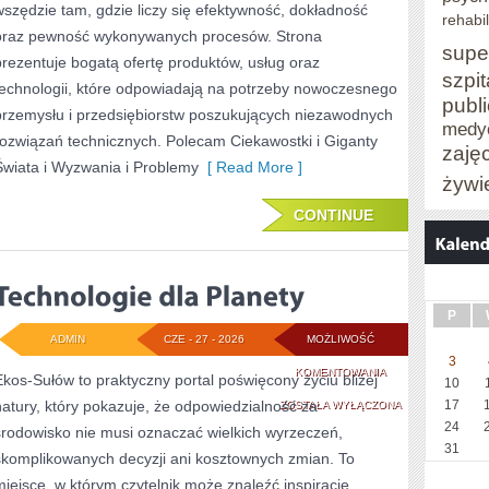
wszędzie tam, gdzie liczy się efektywność, dokładność
rehabil
oraz pewność wykonywanych procesów. Strona
supe
prezentuje bogatą ofertę produktów, usług oraz
szpit
technologii, które odpowiadają na potrzeby nowoczesnego
publ
przemysłu i przedsiębiorstw poszukujących niezawodnych
medy
rozwiązań technicznych. Polecam Ciekawostki i Giganty
zaję
Świata i Wyzwania i Problemy
[ Read More ]
żywi
CONTINUE
P
ADMIN
CZE - 27 - 2026
MOŻLIWOŚĆ
3
TECHNOLOGIE
KOMENTOWANIA
Ekos-Sułów to praktyczny portal poświęcony życiu bliżej
10
natury, który pokazuje, że odpowiedzialność za
DLA
17
ZOSTAŁA WYŁĄCZONA
24
środowisko nie musi oznaczać wielkich wyrzeczeń,
PLANETY
31
skomplikowanych decyzji ani kosztownych zmian. To
miejsce, w którym czytelnik może znaleźć inspiracje,