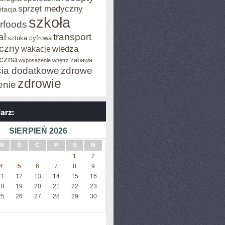
sprzęt medyczny
itacja
szkoła
rfoods
al
transport
sztuka cyfrowa
iczny
wiedza
wakacje
czna
zabawa
wyposażenie wnętrz
cia dodatkowe
zdrowe
zdrowie
enie
SIERPIEŃ 2026
W
Ś
C
P
S
N
1
2
4
5
6
7
8
9
11
12
13
14
15
16
18
19
20
21
22
23
25
26
27
28
29
30