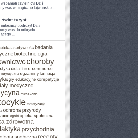
 ​wspaniali czytelnicy! Dziś
my was‍ w ​magiczne tajwańskie ...
 świat turyst
 miłośnicy podróży! Dziś⁢
amy ⁢was do ​odkrycia
ącego ...
badania
apteka
asertywność
yczne
biotechnologia
choroby
ownictwo
styka
e-commerce
dieta
dom
egzaminy
farmacja
 turystyczna
yka
korepetycje
gry edukacyjne
iały medyczne
ycyna
mieszkanie
ocykle
motoryzacja
ochrona przyrody
na
opieka społeczna
zanie
ogród
ka zdrowotna
ilaktyka
przychodnia
recepty
ologia społeczna