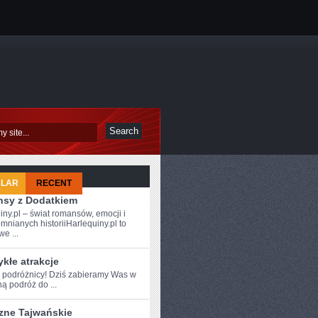
ULAR
RECENT
sy z Dodatkiem
iny.pl – świat romansów, emocji i
mnianych historiiHarlequiny.pl to
e ...
kłe atrakcje
e podróżnicy! Dziś zabieramy Was⁢ w
ą podróż do ...
zne Tajwańskie