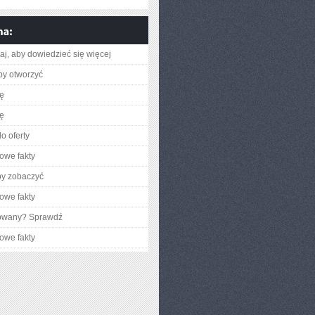
utaj, aby dowiedzieć się więcej
aby otworzyć
ię
ię
o oferty
owe fakty
by zobaczyć
owe fakty
gowany? Sprawdź
owe fakty