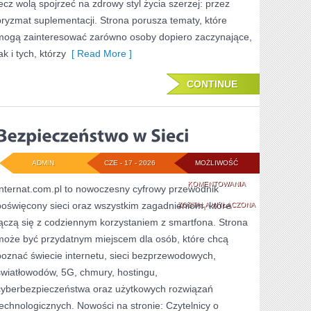
lecz wolą spojrzeć na zdrowy styl życia szerzej: przez
pryzmat suplementacji. Strona porusza tematy, które
mogą zainteresować zarówno osoby dopiero zaczynające,
ak i tych, którzy
[ Read More ]
CONTINUE
ADMIN
CZE - 17 - 2026
MOŻLIWOŚĆ
BEZPIECZEŃSTWO
KOMENTOWANIA
Internat.com.pl to nowoczesny cyfrowy przewodnik
poświęcony sieci oraz wszystkim zagadnieniom, które
W
ZOSTAŁA WYŁĄCZONA
łączą się z codziennym korzystaniem z smartfona. Strona
SIECI
może być przydatnym miejscem dla osób, które chcą
poznać świecie internetu, sieci bezprzewodowych,
światłowodów, 5G, chmury, hostingu,
cyberbezpieczeństwa oraz użytkowych rozwiązań
technologicznych. Nowości na stronie: Czytelnicy o