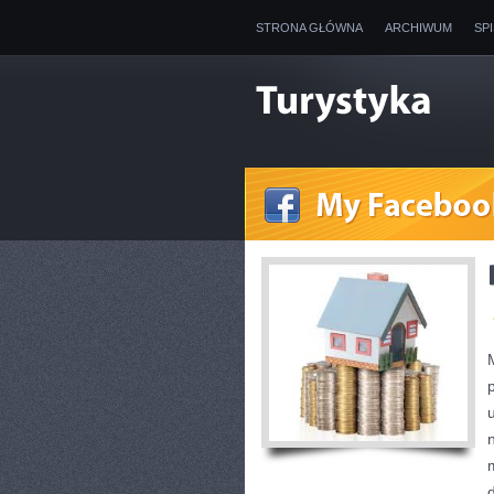
STRONA GŁÓWNA
ARCHIWUM
SP
d