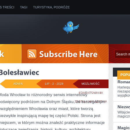
IS TREŚCI
TAGI
TURYSTYKA, PODRÓŻE
POP
Roman
ADMIN
LIP - 2 - 2026
MOŻLIWOŚĆ
Harlequ
niezapo
BOLESŁAWIEC
KOMENTOWANIA
Moda Wrocław to różnorodny serwis internetowy
wyjątkow
poświęcony podróżom na Dolnym Śląsku, ze szczególnym
ZOSTAŁA WYŁĄCZONA
Niezwy
uwzględnieniem Wrocławia oraz miast, które tworzą
Witajci
niezwykle inspirującą mapę tej części Polski. Strona jest
magiczn
miejscem, w którym można znaleźć praktyczne informacje
Magic
otyczące zwiedzania, historii, kultury, architektury,