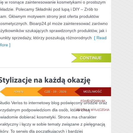
się w rosnące zainteresowanie kosmetykami o prostszym
składzie. Polecamy Składniki pod lupą i DIY – Zrób to
sam. Głównym motywem strony jest oferta produktów
kosmetycznych. Bioarp24.pl może zainteresować zarówno
użytkowników szukających sprawdzonych produktów, jak i
punkty sprzedaży, którzy poszukują różnorodnych
[ Read
More ]
CONTINUE
ADMIN
CZE - 19 - 2026
MOŻLIWOŚĆ
STYLIZACJE
KOMENTOWANIA
Studio Veriss to internetowy blog poświęcony urodzie oraz
przydatnym podpowiedziom dla osób, które chcą
NA
ZOSTAŁA WYŁĄCZONA
świadomie dobierać kosmetyki. Strona ma charakter
KAŻDĄ
praktyczny i łączy w sobie tematy związane z pielęgnacją
OKAZJĘ
skóry. To serwis dla początkujących i bardziej