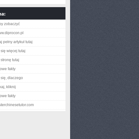
aby zobaczyć
ww.diprocon.pl
j pełny artykuł tutaj
się więcej tutaj
stronę tutaj
owe fakty
się, dlaczego
aj, kliknij
owe fakty
asterchinesetutor.com