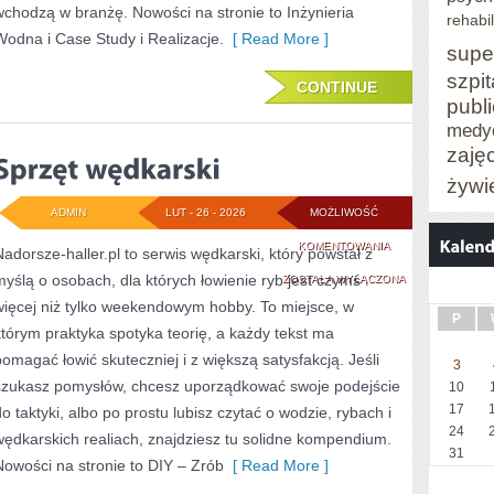
wchodzą w branżę. Nowości na stronie to Inżynieria
rehabil
Wodna i Case Study i Realizacje.
[ Read More ]
supe
szpit
CONTINUE
publ
medy
zaję
żywi
ADMIN
LUT - 26 - 2026
MOŻLIWOŚĆ
SPRZĘT
KOMENTOWANIA
Nadorsze-haller.pl to serwis wędkarski, który powstał z
myślą o osobach, dla których łowienie ryb jest czymś
WĘDKARSKI
ZOSTAŁA WYŁĄCZONA
więcej niż tylko weekendowym hobby. To miejsce, w
P
którym praktyka spotyka teorię, a każdy tekst ma
pomagać łowić skuteczniej i z większą satysfakcją. Jeśli
3
szukasz pomysłów, chcesz uporządkować swoje podejście
10
17
do taktyki, albo po prostu lubisz czytać o wodzie, rybach i
24
wędkarskich realiach, znajdziesz tu solidne kompendium.
31
Nowości na stronie to DIY – Zrób
[ Read More ]