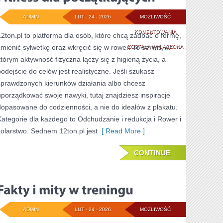
ADMIN
LUT - 24 - 2026
MOŻLIWOŚĆ
FITNESS
KOMENTOWANIA
12ton.pl to platforma dla osób, które chcą zadbać o formę,
zmienić sylwetkę oraz wkręcić się w rower. To serwis, w
DLA
ZOSTAŁA WYŁĄCZONA
którym aktywność fizyczna łączy się z higieną życia, a
POCZĄTKUJĄCYCH
podejście do celów jest realistyczne. Jeśli szukasz
sprawdzonych kierunków działania albo chcesz
uporządkować swoje nawyki, tutaj znajdziesz inspiracje
dopasowane do codzienności, a nie do ideałów z plakatu.
Kategorie dla każdego to Odchudzanie i redukcja i Rower i
kolarstwo. Sednem 12ton.pl jest
[ Read More ]
CONTINUE
ADMIN
LUT - 24 - 2026
MOŻLIWOŚĆ