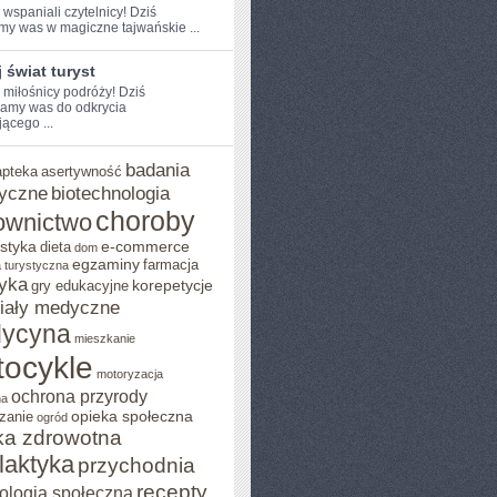
 ​wspaniali czytelnicy! Dziś
my was‍ w ​magiczne tajwańskie ...
 świat turyst
 miłośnicy podróży! Dziś⁢
amy ⁢was do ​odkrycia
ącego ...
badania
apteka
asertywność
yczne
biotechnologia
choroby
ownictwo
styka
e-commerce
dieta
dom
egzaminy
farmacja
 turystyczna
yka
korepetycje
gry edukacyjne
iały medyczne
ycyna
mieszkanie
ocykle
motoryzacja
ochrona przyrody
na
opieka społeczna
zanie
ogród
ka zdrowotna
ilaktyka
przychodnia
recepty
ologia społeczna