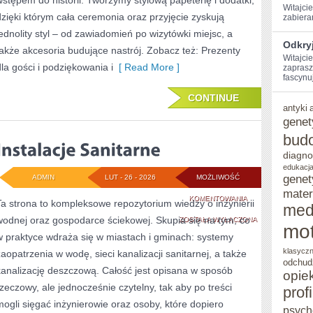
wstępem do historii. Tworzymy stylową papeterię i dodatki,
Witajcie
NOWINKI
dzięki którym cała ceremonia oraz przyjęcie zyskują
‍zabiera
jednolity styl – od zawiadomień po wizytówki miejsc, a
Odkryj
także akcesoria budujące nastrój. Zobacz też: Prezenty
Witajcie
dla gości i podziękowania i
[ Read More ]
zaprasz
fascynuj
CONTINUE
antyki
genet
bud
diagno
edukacja
genet
ADMIN
LUT - 26 - 2026
MOŻLIWOŚĆ
mater
INSTALACJE
KOMENTOWANIA
Ta strona to kompleksowe repozytorium wiedzy o inżynierii
med
wodnej oraz gospodarce ściekowej. Skupia się na tym, co
SANITARNE
ZOSTAŁA WYŁĄCZONA
mot
w praktyce wdraża się w miastach i gminach: systemy
klasycz
zaopatrzenia w wodę, sieci kanalizacji sanitarnej, a także
odchud
kanalizację deszczową. Całość jest opisana w sposób
opie
rzeczowy, ale jednocześnie czytelny, tak aby po treści
prof
mogli sięgać inżynierowie oraz osoby, które dopiero
psych