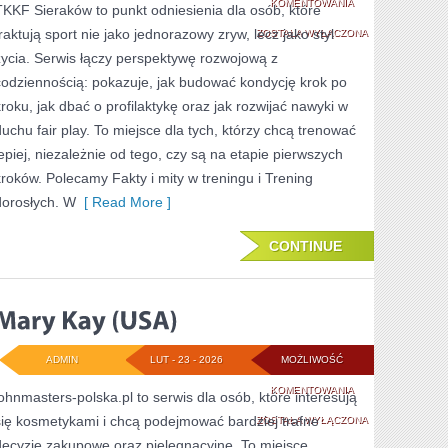
FAKTY
KOMENTOWANIA
TKKF Sieraków to punkt odniesienia dla osób, które
traktują sport nie jako jednorazowy zryw, lecz jako styl
I
ZOSTAŁA WYŁĄCZONA
życia. Serwis łączy perspektywę rozwojową z
MITY
codziennością: pokazuje, jak budować kondycję krok po
W
kroku, jak dbać o profilaktykę oraz jak rozwijać nawyki w
TRENINGU
duchu fair play. To miejsce dla tych, którzy chcą trenować
lepiej, niezależnie od tego, czy są na etapie pierwszych
kroków. Polecamy Fakty i mity w treningu i Trening
dorosłych. W
[ Read More ]
CONTINUE
ADMIN
LUT - 23 - 2026
MOŻLIWOŚĆ
MARY
KOMENTOWANIA
johnmasters-polska.pl to serwis dla osób, które interesują
się kosmetykami i chcą podejmować bardziej trafne
KAY
ZOSTAŁA WYŁĄCZONA
decyzje zakupowe oraz pielęgnacyjne. To miejsce