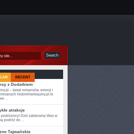
ULAR
RECENT
sy z Dodatkiem
iny.pl – świat romansów, emocji i
mnianych historiiHarlequiny.pl to
e ...
kłe atrakcje
e podróżnicy! Dziś zabieramy Was⁢ w
ą podróż do ...
zne Tajwańskie