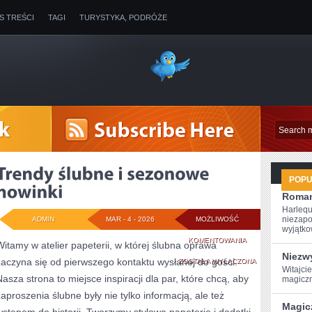
IS TREŚCI
TAGI
TURYSTYKA, PODRÓŻE
POP
Roman
Harlequ
niezapo
ADMIN
MAR - 4 - 2026
MOŻLIWOŚĆ
wyjątkow
TRENDY
KOMENTOWANIA
Witamy w atelier papeterii, w której ślubna oprawa
Niezwy
zaczyna się od pierwszego kontaktu wysłanej do gości.
ŚLUBNE
ZOSTAŁA WYŁĄCZONA
Witajci
Nasza strona to miejsce inspiracji dla par, które chcą, aby
magiczn
I
zaproszenia ślubne były nie tylko informacją, ale też
SEZONOWE
Magic