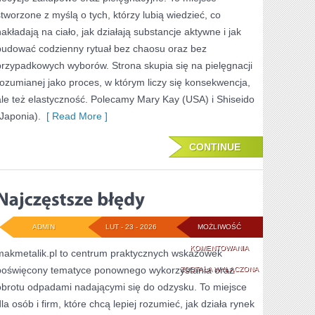
(USA)
stworzone z myślą o tych, którzy lubią wiedzieć, co
nakładają na ciało, jak działają substancje aktywne i jak
budować codzienny rytuał bez chaosu oraz bez
przypadkowych wyborów. Strona skupia się na pielęgnacji
rozumianej jako proces, w którym liczy się konsekwencja,
ale też elastyczność. Polecamy Mary Kay (USA) i Shiseido
(Japonia).
[ Read More ]
CONTINUE
ADMIN
LUT - 23 - 2026
MOŻLIWOŚĆ
NAJCZĘSTSZE
KOMENTOWANIA
makmetalik.pl to centrum praktycznych wskazówek
poświęcony tematyce ponownego wykorzystania oraz
BŁĘDY
ZOSTAŁA WYŁĄCZONA
obrotu odpadami nadającymi się do odzysku. To miejsce
dla osób i firm, które chcą lepiej rozumieć, jak działa rynek