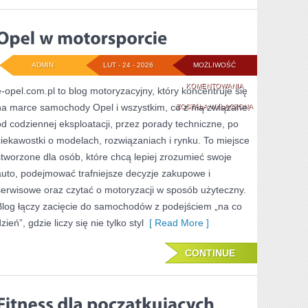
ADMIN
LUT - 24 - 2026
MOŻLIWOŚĆ
OPEL
KOMENTOWANIA
e-opel.com.pl to blog motoryzacyjny, który koncentruje się
na marce samochody Opel i wszystkim, co z nią związane:
W
ZOSTAŁA WYŁĄCZONA
od codziennej eksploatacji, przez porady techniczne, po
MOTORSPORCIE
ciekawostki o modelach, rozwiązaniach i rynku. To miejsce
stworzone dla osób, które chcą lepiej zrozumieć swoje
auto, podejmować trafniejsze decyzje zakupowe i
serwisowe oraz czytać o motoryzacji w sposób użyteczny.
Blog łączy zacięcie do samochodów z podejściem „na co
zień”, gdzie liczy się nie tylko styl
[ Read More ]
CONTINUE