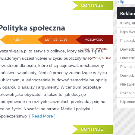
« lip
CONTINUE
Kliknij, 
https://w
ADMIN
LUT - 25 - 2026
MOŻLIWOŚĆ
Przeczyta
POLITYKA
KOMENTOWANIA
Dowiedz 
yszard-galla.pl to serwis o polityce, który skupia się na
świadomym uczestnictwie w życiu publicznym. To
SPOŁECZNA
ZOSTAŁA WYŁĄCZONA
Odwiedź 
przestrzeń dla osób, które chcą pojmować mechanizmy
Poznaj n
państwa i wspólnoty, śledzić procesy zachodzące w życiu
Dowiedz 
publicznym, a jednocześnie budować samodzielną opinię
Nie zwlek
w oparciu o analizy i argumenty. W centrum pozostaje
Poznaj n
człowiek jako obywatel, a także to, jak decyzje
podejmowane na różnych szczeblach przekładają się na
http://m
realne życie. Nowości na stronie Media i polityka i
Społeczeństwo
[ Read More ]
CONTINUE