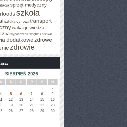
sprzęt medyczny
itacja
szkoła
rfoods
al
transport
sztuka cyfrowa
iczny
wiedza
wakacje
czna
zabawa
wyposażenie wnętrz
cia dodatkowe
zdrowe
zdrowie
enie
SIERPIEŃ 2026
W
Ś
C
P
S
N
1
2
4
5
6
7
8
9
11
12
13
14
15
16
18
19
20
21
22
23
25
26
27
28
29
30