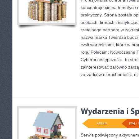
Profesjonalna ochrona Twierd
koncentruje się na tematyce
praktyczny. Strona została o
osobach, firmach i instytucjac
rzetelnego partnera w zakres
nazwa marka Twierdza budzi 
czyli wartościami, które w b
rolę. Polecam: Nowoczesne Te
Cyberprzestępczości. To stro
zainteresować zarówno zarząd
zarządców nieruchomości, dla
ADMIN
KWI - 
Serwis poświęcony aktywnem