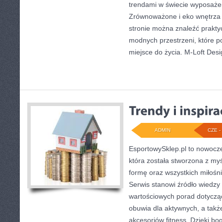
trendami w świecie wyposażen
Zrównoważone i eko wnętrza i
stronie można znaleźć prakty
modnych przestrzeni, które 
miejsce do życia. M-Loft Desi
ADMIN
CZE - 
EsportowySklep.pl to nowocze
która została stworzona z my
formę oraz wszystkich miłośni
Serwis stanowi źródło wiedzy
wartościowych porad dotyczą
obuwia dla aktywnych, a takż
akcesoriów fitness. Dzięki bog