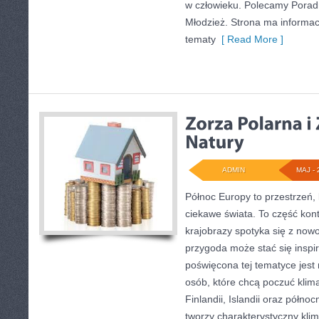
w człowieku. Polecamy Poradni
Młodzież. Strona ma informac
tematy
[ Read More ]
ADMIN
MAJ - 
Północ Europy to przestrzeń, k
ciekawe świata. To część kon
krajobrazy spotyka się z now
przygoda może stać się inspir
poświęcona tej tematyce jest
osób, które chcą poczuć klima
Finlandii, Islandii oraz półno
tworzy charakterystyczny klim