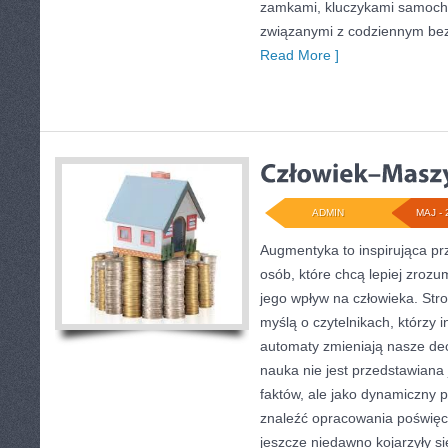
zamkami, kluczykami samoch
związanymi z codziennym be
Read More ]
ADMIN
MAJ - 
Augmentyka to inspirująca pr
osób, które chcą lepiej zrozu
jego wpływ na człowieka. Str
myślą o czytelnikach, którzy i
automaty zmieniają nasze dec
nauka nie jest przedstawiana 
faktów, ale jako dynamiczny 
znaleźć opracowania poświęc
jeszcze niedawno kojarzyły s