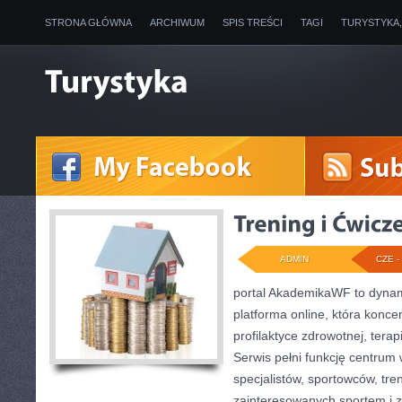
STRONA GŁÓWNA
ARCHIWUM
SPIS TREŚCI
TAGI
TURYSTYKA
ADMIN
CZE - 
portal AkademikaWF to dynami
platforma online, która koncen
profilaktyce zdrowotnej, terap
Serwis pełni funkcję centrum 
specjalistów, sportowców, tr
zainteresowanych sportem i 