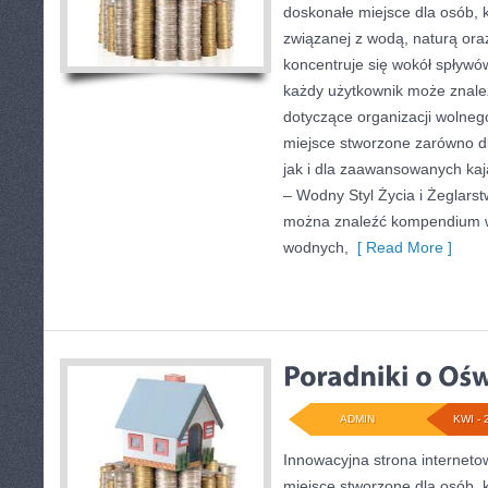
doskonałe miejsce dla osób, k
związanej z wodą, naturą or
koncentruje się wokół spływó
każdy użytkownik może znale
dotyczące organizacji wolneg
miejsce stworzone zarówno d
jak i dla zaawansowanych ka
– Wodny Styl Życia i Żeglarst
można znaleźć kompendium w
wodnych,
[ Read More ]
ADMIN
KWI - 
Innowacyjna strona internet
miejsce stworzone dla osób, 