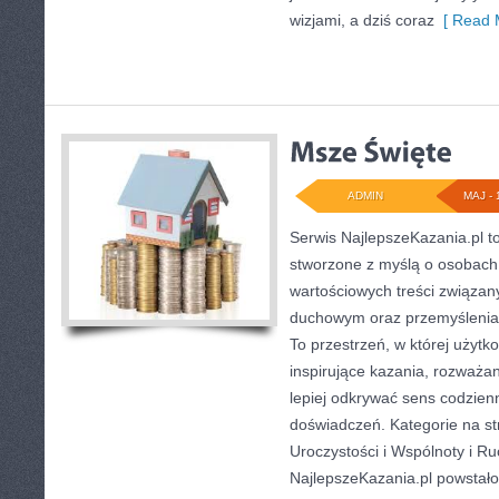
wizjami, a dziś coraz
[ Read 
ADMIN
MAJ - 
Serwis NajlepszeKazania.pl 
stworzone z myślą o osobach
wartościowych treści związa
duchowym oraz przemyśleniam
To przestrzeń, w której użyt
inspirujące kazania, rozważa
lepiej odkrywać sens codzie
doświadczeń. Kategorie na str
Uroczystości i Wspólnoty i Ru
NajlepszeKazania.pl powstało