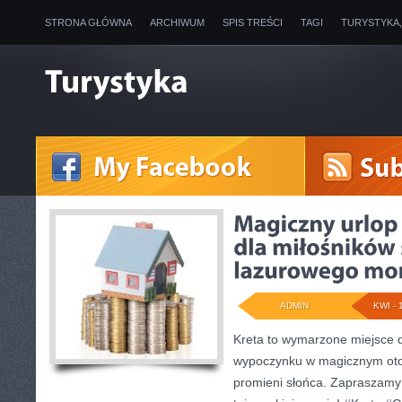
STRONA GŁÓWNA
ARCHIWUM
SPIS TREŚCI
TAGI
TURYSTYKA
ADMIN
KWI - 
Kreta to wymarzone miejsce 
wypoczynku w magicznym oto
promieni słońca. Zapraszamy