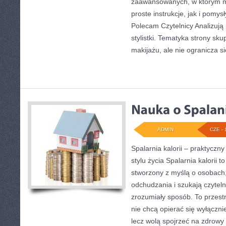
zaawansowanych, w którym 
proste instrukcje, jak i pomy
Polecam Czytelnicy Analizują 
stylistki. Tematyka strony sk
makijażu, ale nie ogranicza s
ADMIN
CZE - 
Spalarnia kalorii – praktycz
stylu życia Spalarnia kalorii t
stworzony z myślą o osobach
odchudzania i szukają czytel
zrozumiały sposób. To przestr
nie chcą opierać się wyłączni
lecz wolą spojrzeć na zdrowy s