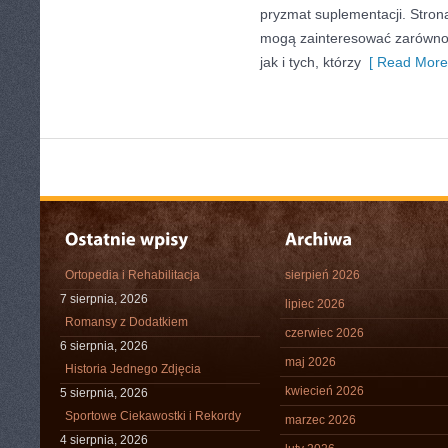
pryzmat suplementacji. Stron
mogą zainteresować zarówno 
jak i tych, którzy
[ Read More
Ortopedia i Rehabilitacja
sierpień 2026
7 sierpnia, 2026
lipiec 2026
Romansy z Dodatkiem
czerwiec 2026
6 sierpnia, 2026
maj 2026
Historia Jednego Zdjęcia
kwiecień 2026
5 sierpnia, 2026
Sportowe Ciekawostki i Rekordy
marzec 2026
4 sierpnia, 2026