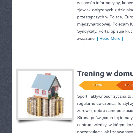
w sposób informacyjny, koncen
zjawisk związanych z działal
przestępczych w Polsce, Euro
międzynarodowej. Polecam Kul
Syndykaty. Portal opisuje kl
związane
[ Read More ]
ADMIN
LIP - 
Sport i aktywność fizyczna to 
regularne ćwiczenia. To styl 
zdrowie, dobre samopoczucie
Strona poświęcona tej temat
centrum wiedzy, w którym każ
początkujący, jak i zaawans