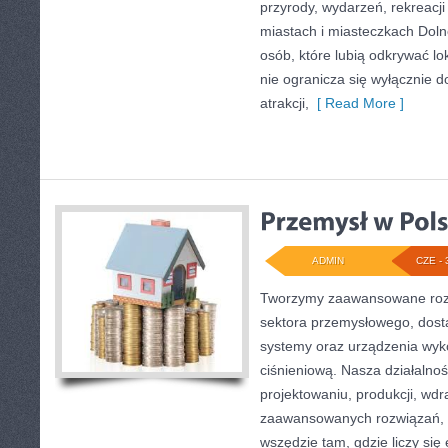
przyrody, wydarzeń, rekreacj
miastach i miasteczkach Doln
osób, które lubią odkrywać l
nie ogranicza się wyłącznie d
atrakcji,
[ Read More ]
ADMIN
CZE - 
Tworzymy zaawansowane rozw
sektora przemysłowego, dosta
systemy oraz urządzenia wyko
ciśnieniową. Nasza działalnoś
projektowaniu, produkcji, wdr
zaawansowanych rozwiązań, k
wszędzie tam, gdzie liczy się