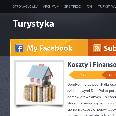
STRONA GŁÓWNA
ARCHIWUM
SPIS TREŚCI
TAGI
TURYSTYKA
ADMIN
LIP - 
DomPol – przewodnik dla os
szkieletowymi DomPol to por
domów drewnianych. To rzecz
które interesują się technolo
się na najczęściej pojawiając
pojawiają się wtedy, gdy kto