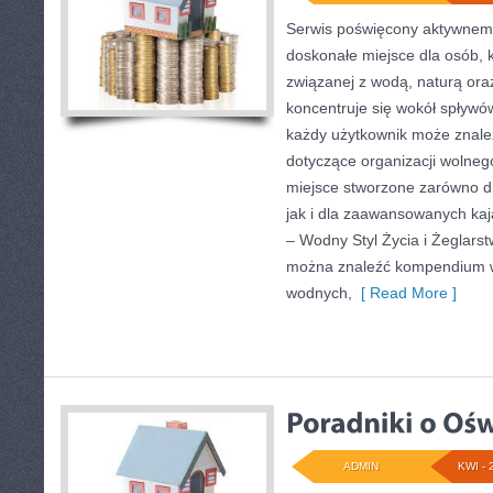
Serwis poświęcony aktywnem
doskonałe miejsce dla osób, k
związanej z wodą, naturą or
koncentruje się wokół spływó
każdy użytkownik może znale
dotyczące organizacji wolneg
miejsce stworzone zarówno d
jak i dla zaawansowanych ka
– Wodny Styl Życia i Żeglarst
można znaleźć kompendium w
wodnych,
[ Read More ]
ADMIN
KWI - 