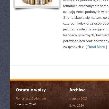
myślą o czytelnikach, którzy 
tematach związanych z samoc
szukają treści podanych w zro
Strona skupia się na tym, co 
czterech kółek oraz osób obs
jest naprawdę interesujące: 
trendach rynkowych, bezpiecze
porównaniach oraz codzienn
związanych z
[ Read More ]
Romansy z Dodatkiem
sierpień 2026
6 sierpnia, 2026
lipiec 2026