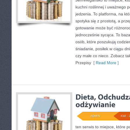
JemWegańsko to miejsce, któr
kuchni roślinnej i uważnego 
jedzenia. To platforma, na kt
spotyka się z prostotą, a prze
gotowanie może być różnorod
jednocześnie sycąca. To baz
osób, które poszukują codzi
śniadanie, posiłek w ciągu dn
czy małe co nieco. Zobacz tak
Przepisy
[ Read More ]
ADMIN
KWI - 
ten serwis to miejsce, które 