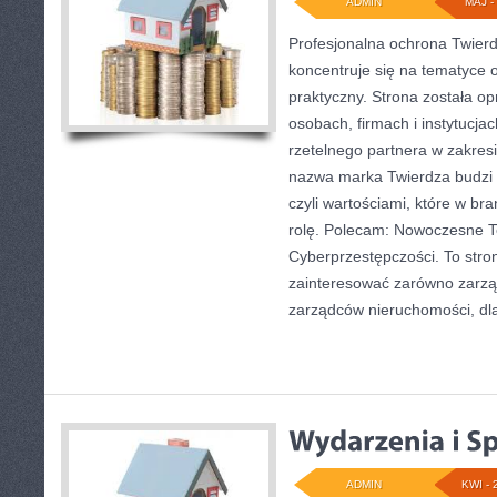
ADMIN
MAJ - 
Profesjonalna ochrona Twierd
koncentruje się na tematyce
praktyczny. Strona została o
osobach, firmach i instytucjac
rzetelnego partnera w zakres
nazwa marka Twierdza budzi 
czyli wartościami, które w b
rolę. Polecam: Nowoczesne Te
Cyberprzestępczości. To stro
zainteresować zarówno zarząd
zarządców nieruchomości, dla
ADMIN
KWI - 