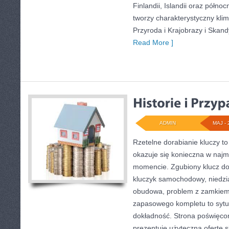
Finlandii, Islandii oraz półno
tworzy charakterystyczny klim
Przyroda i Krajobrazy i Skand
Read More ]
ADMIN
MAJ - 
Rzetelne dorabianie kluczy to
okazuje się konieczna w naj
momencie. Zgubiony klucz do
kluczyk samochodowy, niedział
obudowa, problem z zamkiem
zapasowego kompletu to sytuac
dokładność. Strona poświęcon
prezentuje użyteczną ofertę 