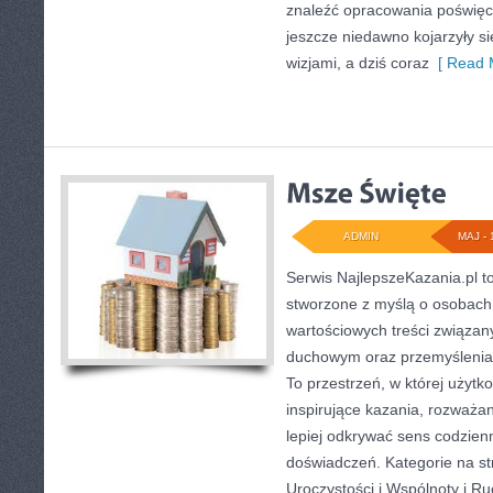
znaleźć opracowania poświęc
jeszcze niedawno kojarzyły s
wizjami, a dziś coraz
[ Read 
ADMIN
MAJ - 
Serwis NajlepszeKazania.pl 
stworzone z myślą o osobach
wartościowych treści związa
duchowym oraz przemyśleniam
To przestrzeń, w której użyt
inspirujące kazania, rozważa
lepiej odkrywać sens codzie
doświadczeń. Kategorie na str
Uroczystości i Wspólnoty i Ru