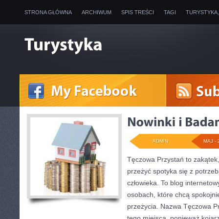
STRONA GŁÓWNA
ARCHIWUM
SPIS TREŚCI
TAGI
TURYSTYKA
ADMIN
MAJ - 
Tęczowa Przystań to zakątek,
przeżyć spotyka się z potrz
człowieka. To blog interneto
osobach, które chcą spokojni
przeżycia. Nazwa Tęczowa Pr
tego miejsca, ponieważ kojar