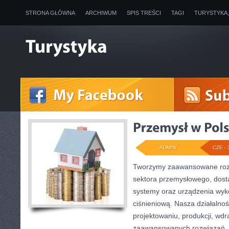
STRONA GŁÓWNA
ARCHIWUM
SPIS TREŚCI
TAGI
TURYSTYKA
ADMIN
CZE - 
Tworzymy zaawansowane rozw
sektora przemysłowego, dosta
systemy oraz urządzenia wyko
ciśnieniową. Nasza działalnoś
projektowaniu, produkcji, wdr
zaawansowanych rozwiązań, k