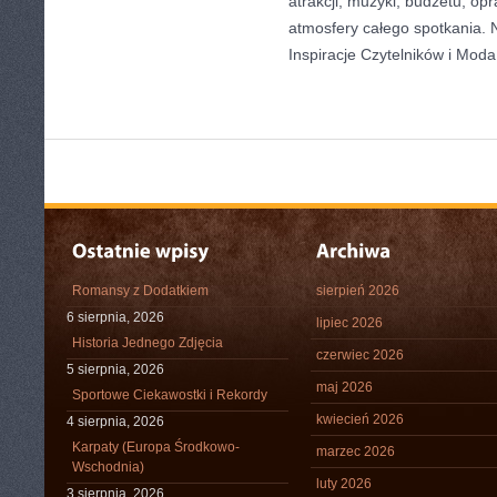
atrakcji, muzyki, budżetu, o
atmosfery całego spotkania. N
Inspiracje Czytelników i Moda
Romansy z Dodatkiem
sierpień 2026
6 sierpnia, 2026
lipiec 2026
Historia Jednego Zdjęcia
czerwiec 2026
5 sierpnia, 2026
maj 2026
Sportowe Ciekawostki i Rekordy
kwiecień 2026
4 sierpnia, 2026
Karpaty (Europa Środkowo-
marzec 2026
Wschodnia)
luty 2026
3 sierpnia, 2026