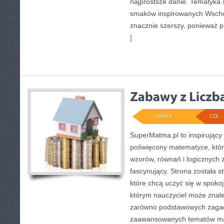
najprostsze danie. Tematyka 
smaków inspirowanych Wschod
znacznie szerszy, ponieważ p
]
ADMIN
CZE - 
SuperMatma.pl to inspirujący
poświęcony matematyce, który
wzorów, równań i logicznych 
fascynujący. Strona została 
które chcą uczyć się w spoko
którym nauczyciel może znale
zarówno podstawowych zagadni
zaawansowanych tematów ma