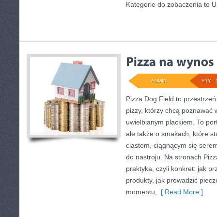
Kategorie do zobaczenia to U
ADMIN
STY - 
Pizza Dog Field to przestrze
pizzy, którzy chcą poznawać w
uwielbianym plackiem. To port
ale także o smakach, które s
ciastem, ciągnącym się sere
do nastroju. Na stronach Pizza
praktyka, czyli konkret: jak p
produkty, jak prowadzić piecze
momentu,
[ Read More ]