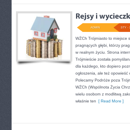
ADMIN
STY - 
WŻCh Trójmiasto to miejsce s
pragnących głębi, którzy prag
w realnym życiu. Strona inter
Trójmieście została pomyślan
dla każdego, kto dopiero poz
ogłoszenia, ale też opowieść o
Polecamy Podróże poza Trójmia
WŻCh (Wspólnota Życia Chrześ
wielu osobom z modlitwą zako
właśnie ten
[ Read More ]