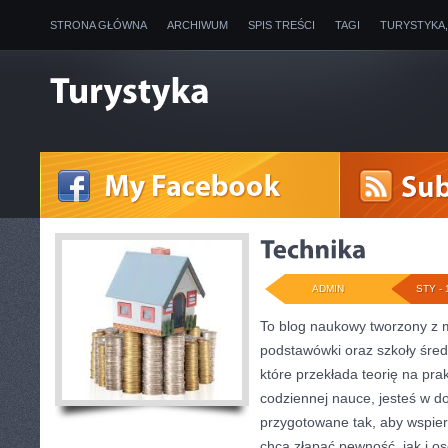
STRONA GŁÓWNA
ARCHIWUM
SPIS TREŚCI
TAGI
TURYSTYKA
ADMIN
STY - 
To blog naukowy tworzony z m
podstawówki oraz szkoły średn
które przekłada teorię na pr
codziennej nauce, jesteś w d
przygotowane tak, aby wspier
chcą złapać pewność, jak i os