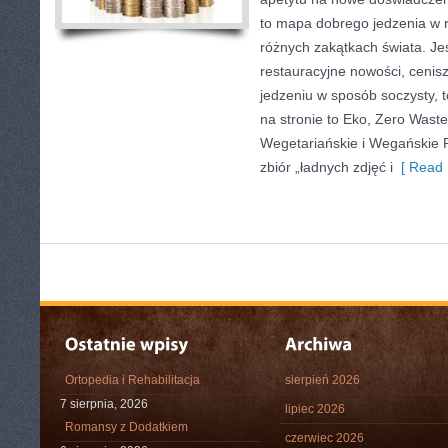
to mapa dobrego jedzenia w 
różnych zakątkach świata. Jeś
restauracyjne nowości, cenisz
jedzeniu w sposób soczysty, t
na stronie to Eko, Zero Waste
Wegetariańskie i Wegańskie Re
zbiór „ładnych zdjęć i
[ Read 
Ortopedia i Rehabilitacja
sierpień 2026
7 sierpnia, 2026
lipiec 2026
Romansy z Dodatkiem
czerwiec 2026